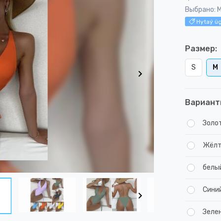
Выбрано: 
Hytaý üç
Размер:
S
M
Вариант
Золо
Жёл
белы
Сини
Зеле