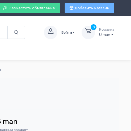
Разместить объявление
Добавить магазин
0
Корзина
Войти
0
man
к
5
man
бранный вариант