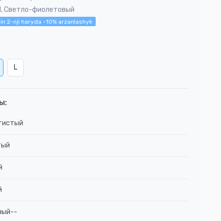
M, Светло-фиолетовый
in 2-nji haryda -10% arzanlashyk
L
ы:
тистый
тый
й
й
ный--