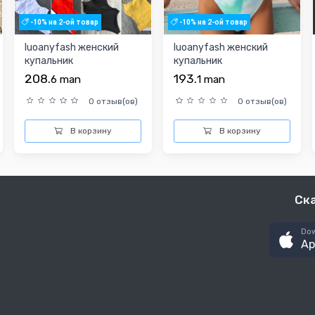
-10% на 2-ой товар
-10% на 2-ой товар
luoanyfash женский
luoanyfash женский
купальник
купальник
208.
193.
6
man
1
man
0 отзыв(ов)
0 отзыв(ов)
В корзину
В корзину
Ск
Dow
Ap