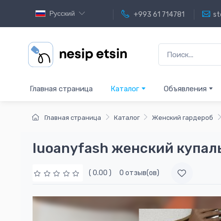
Русский
+993 61 714781
st
Главная страница
Каталог
Объявления
Главная страница
Каталог
Женский гардероб
luoanyfash женский купал
( 0.00 )
0 отзыв(ов)