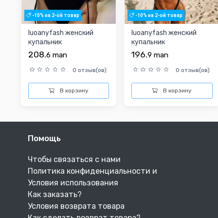
-10% на 2-ой товар
-10% на 2-ой товар
luoanyfash женский
luoanyfash женский
купальник
купальник
208.
196.
6
man
9
man
0 отзыв(ов)
0 отзыв(ов)
В корзину
В корзину
Помощь
Чтобы связаться с нами
Политика конфиденциальности и
Условия использования
Как заказать?
Условия возврата товара
Как сделать возврат товара?