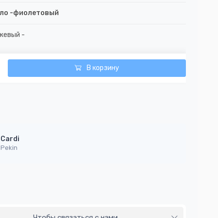
ло -фиолетовый
жевый -
В корзину
Cardi
Pekin
Чтобы связаться с нами