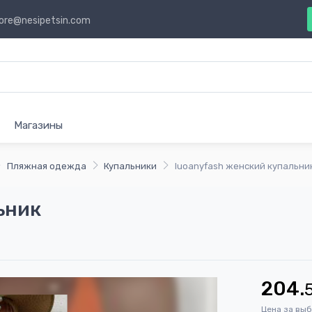
ore@nesipetsin.com
Магазины
Пляжная одежда
Купальники
luoanyfash женский купальни
ьник
204.
Цена за вы