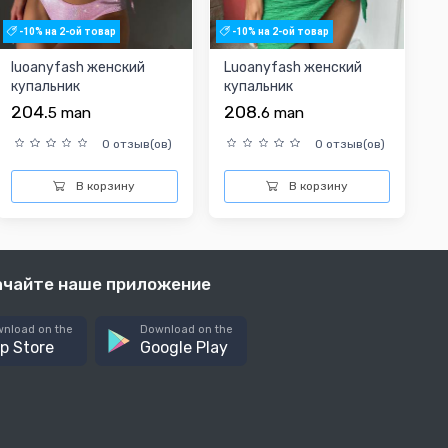
-10% на 2-ой товар
-10% на 2-ой товар
luoanyfash женский
Luoanyfash женский
купальник
купальник
204.
208.
5
man
6
man
0 отзыв(ов)
0 отзыв(ов)
В корзину
В корзину
ачайте наше приложение
nload on the
Download on the
p Store
Google Play