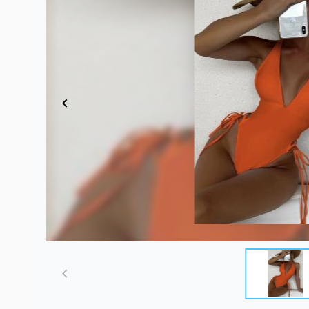
Item
1
of
5
Item