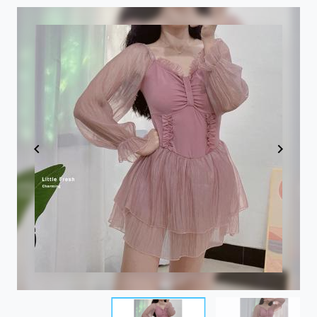
Item
1