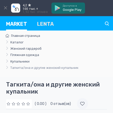
4,2
Доступно в
100 тыс.+
Google Play
1,92 тыс. отзыва
MARKET
LENTA
Главная страница
Каталог
Женский гардероб
Пляжная одежда
Купальники
Тагкита/она и другие женский купальник
Тагкита/она и другие женский
купальник
( 0.00 )
0 отзыв(ов)