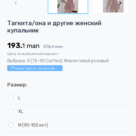
of
5
Item
Тагкита/она и другие женский
1
купальник
of
5
193.
1
man
476.
9
man
Цена за выбранный вариант
Выбрано: S (75-90 Catties), Фиолетовый розовый
Hytaý üçin 2-nji haryda -...
Размер:
L
XL
М (90-100 кот)