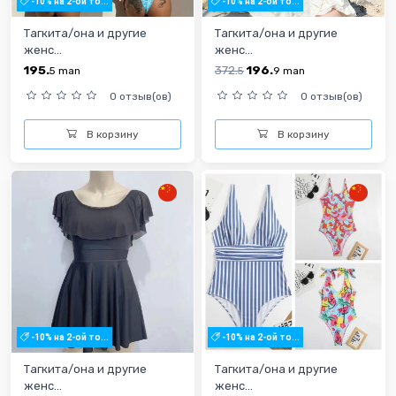
-10% на 2-ой то...
-10% на 2-ой то...
Тагкита/она и другие
Тагкита/она и другие
женс...
женс...
195.
372.
196.
5
man
5
9
man
0 отзыв(ов)
0 отзыв(ов)
В корзину
В корзину
-10% на 2-ой то...
-10% на 2-ой то...
Тагкита/она и другие
Тагкита/она и другие
женс...
женс...