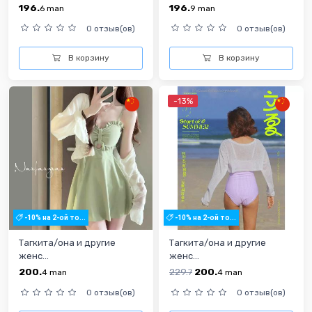
196.
196.
6
man
9
man
0 отзыв(ов)
0 отзыв(ов)
В корзину
В корзину
-13%
-10% на 2-ой то...
-10% на 2-ой то...
Тагкита/она и другие
Тагкита/она и другие
женс...
женс...
200.
229.
200.
4
man
7
4
man
0 отзыв(ов)
0 отзыв(ов)