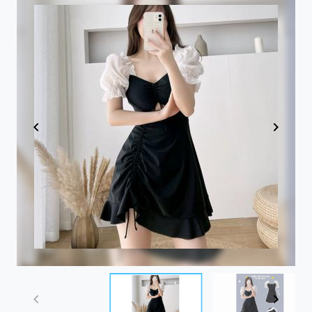
Item
1
of