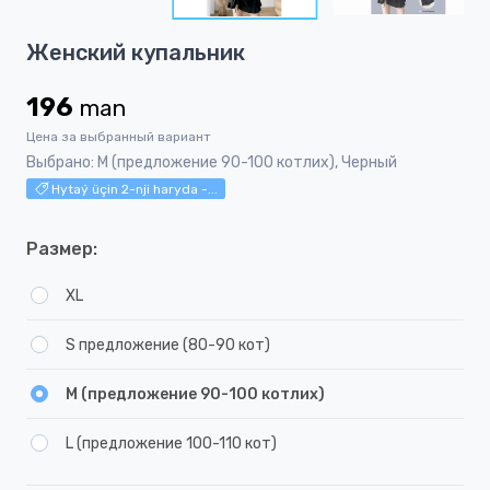
5
Item
Женский купальник
1
of
196
man
5
Цена за выбранный вариант
Выбрано: М (предложение 90-100 котлих), Черный
Hytaý üçin 2-nji haryda -...
Размер:
XL
S предложение (80-90 кот)
М (предложение 90-100 котлих)
L (предложение 100-110 кот)