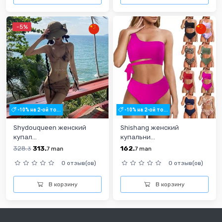
-5%
-10% на 2-ой то...
-10% на 2-ой то...
Shydouqueen женский
Shishang женский
купал...
купальни...
328.
313.
162.
3
7
man
7
man
0 отзыв(ов)
0 отзыв(ов)
В корзину
В корзину