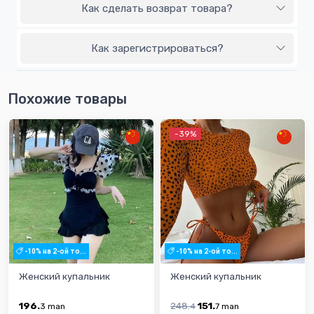
Как сделать возврат товара?
Как зарегистрироваться?
Похожие товары
-39%
-10% на 2-ой то...
-10% на 2-ой то...
Женский купальник
Женский купальник
196.
248.
151.
3
man
4
7
man