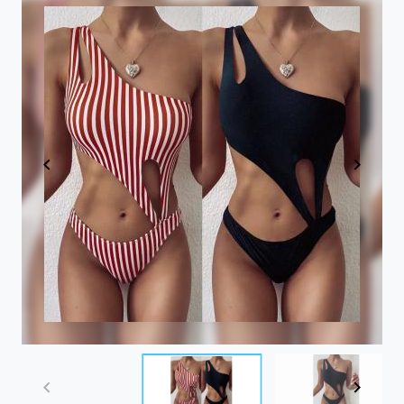
Item
1
of