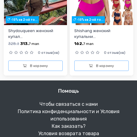
-10% на 2-ой то...
-10% на 2-ой то...
Shydouqueen женский
Shishang женский
купал...
купальни...
328.
313.
162.
3
7
man
7
man
0 отзыв(ов)
0 отзыв(ов)
В корзину
В корзину
Помощь
Чтобы связаться с нами
Политика конфиденциальности и Условия
использования
Как заказать?
Условия возврата товара