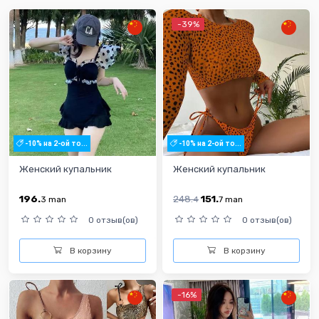
-39%
-10% на 2-ой то...
-10% на 2-ой то...
Женский купальник
Женский купальник
196.
248.
151.
3
man
4
7
man
0 отзыв(ов)
0 отзыв(ов)
В корзину
В корзину
-16%