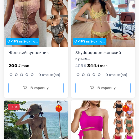
-10% на 2-ой то...
-10% на 2-ой то...
Женский купальник
Shydouqueen женский
купал...
200.
405.
344.
7
man
5
1
man
0 отзыв(ов)
0 отзыв(ов)
В корзину
В корзину
-5%