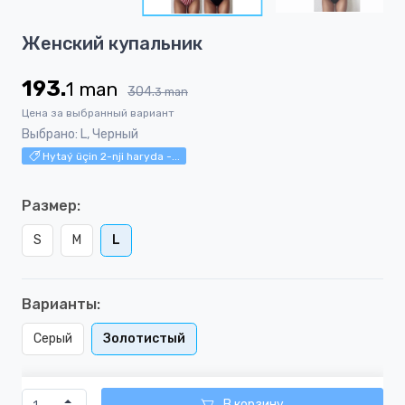
5
Item
Женский купальник
1
of
193.
1
man
5
304.
3
man
Цена за выбранный вариант
Выбрано: L, Черный
Hytaý üçin 2-nji haryda -...
Размер:
S
M
L
Варианты:
Серый
Золотистый
В корзину