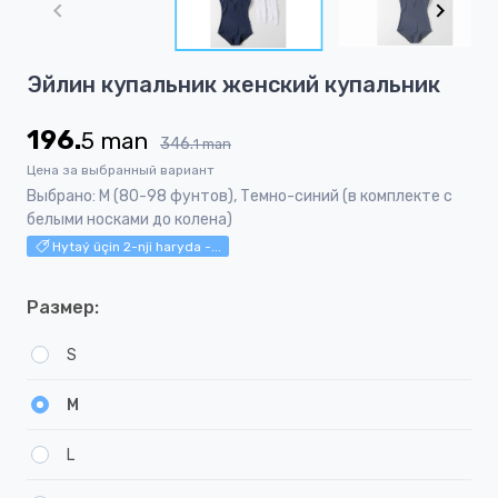
of
5
Item
Эйлин купальник женский купальник
1
of
196.
5
man
5
346.
1
man
Цена за выбранный вариант
Выбрано: М (80-98 фунтов), Темно-синий (в комплекте с
белыми носками до колена)
Hytaý üçin 2-nji haryda -...
Размер:
S
M
L