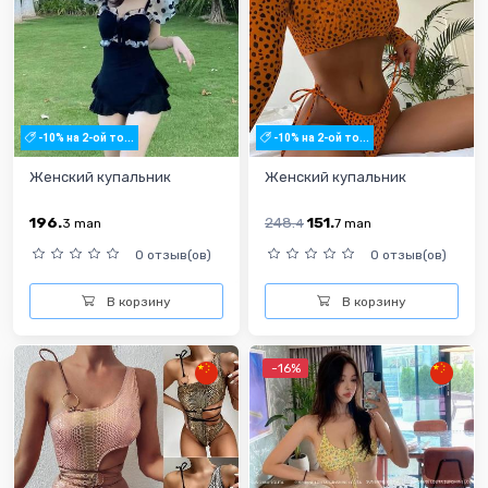
-10% на 2-ой то...
-10% на 2-ой то...
Женский купальник
Женский купальник
196.
248.
151.
3
man
4
7
man
0 отзыв(ов)
0 отзыв(ов)
В корзину
В корзину
-16%