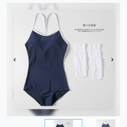
Item
1