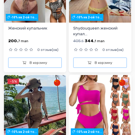
-10% на 2-ой то...
-10% на 2-ой то...
Женский купальник
Shydouqueen женский
купал...
200.
405.
344.
7
man
5
1
man
0 отзыв(ов)
0 отзыв(ов)
В корзину
В корзину
-5%
-10% на 2-ой то...
-10% на 2-ой то...