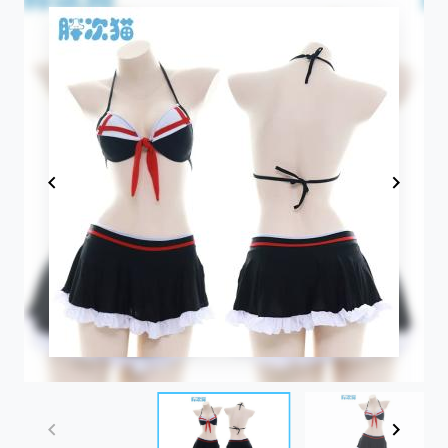
Item
1
of