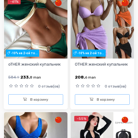
-61%
-10% на 2-ой то...
-10% на 2-ой то...
oTHER женский купальник
OTHER женский купальник
584.
233.
208.
9
8
man
6
man
0 отзыв(ов)
0 отзыв(ов)
В корзину
В корзину
-55%