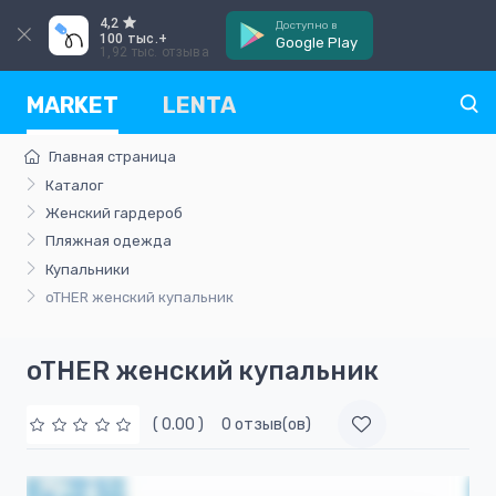
4,2
Доступно в
100 тыс.+
Google Play
1,92 тыс. отзыва
MARKET
LENTA
Главная страница
Каталог
Женский гардероб
Пляжная одежда
Купальники
oTHER женский купальник
oTHER женский купальник
( 0.00 )
0 отзыв(ов)