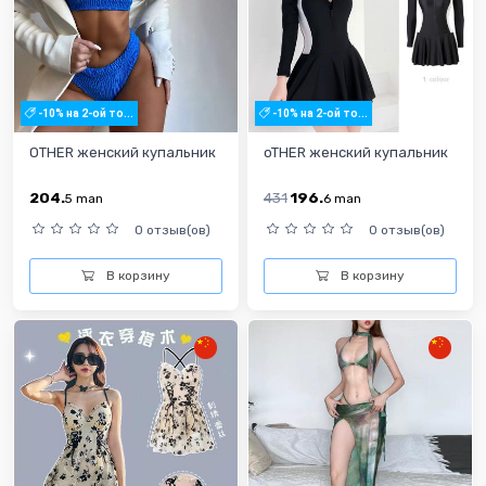
-10% на 2-ой то...
-10% на 2-ой то...
OTHER женский купальник
oTHER женский купальник
204.
431
196.
5
man
6
man
0 отзыв(ов)
0 отзыв(ов)
В корзину
В корзину