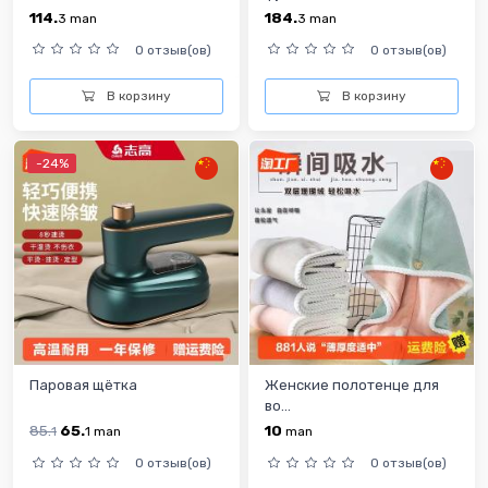
114.
184.
3
man
3
man
0 отзыв(ов)
0 отзыв(ов)
В корзину
В корзину
-24%
Паровая щётка
Женские полотенце для
во...
85.
65.
10
1
1
man
man
0 отзыв(ов)
0 отзыв(ов)