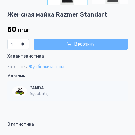
2
Item
Женская майка Razmer Standart
1
of
50
man
2
В корзину
Характеристика
Категория
Футболки и топы
Магазин
PANDA
Aşgabat ş.
Статистика