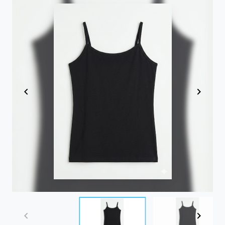
Item
1
of