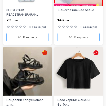
SHOW YOUR
Женское нижнее бельё
PEACETRANSPARAN...
2.
13.
2
man
3
man
0 отзыв(ов)
0 отзыв(ов)
В корзину
В корзину
Сандалии Yongxi Roman
Redo чёрный женский
для...
футбо...