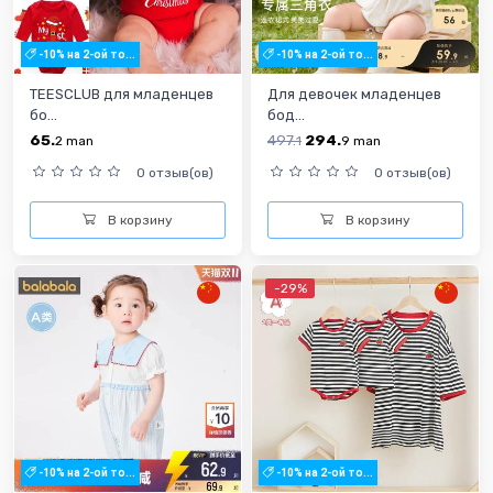
-10% на 2-ой то...
-10% на 2-ой то...
TEESCLUB для младенцев
Для девочек младенцев
бо...
бод...
65.
497.
294.
2
man
1
9
man
0 отзыв(ов)
0 отзыв(ов)
В корзину
В корзину
-29%
-10% на 2-ой то...
-10% на 2-ой то...