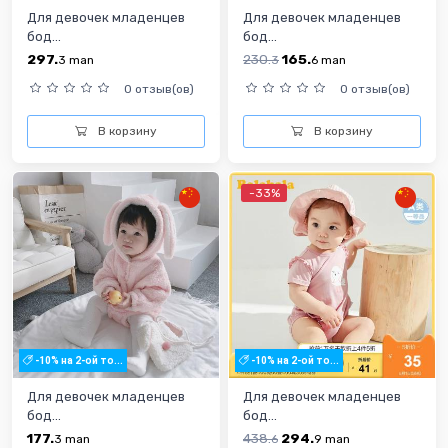
Для девочек младенцев
Для девочек младенцев
бод...
бод...
297.
230.
165.
3
man
3
6
man
0 отзыв(ов)
0 отзыв(ов)
В корзину
В корзину
-33%
-10% на 2-ой то...
-10% на 2-ой то...
Для девочек младенцев
Для девочек младенцев
бод...
бод...
177.
438.
294.
3
man
6
9
man