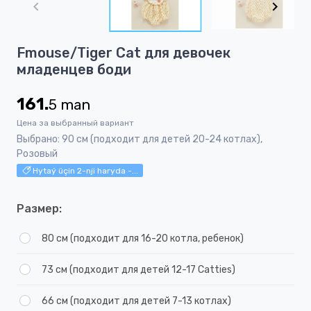
of
6
Item
Fmouse/Tiger Cat для девочек
1
младенцев боди
of
6
161.
5
man
Цена за выбранный вариант
Выбрано: 90 см (подходит для детей 20-24 котлах),
Розовый
Hytaý üçin 2-nji haryda -...
Размер:
80 см (подходит для 16-20 котла, ребенок)
73 см (подходит для детей 12-17 Catties)
66 см (подходит для детей 7-13 котлах)