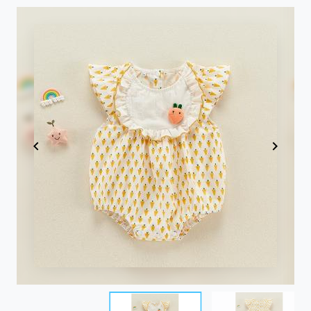
Item
1