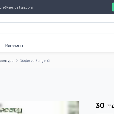
ore@nesipetsin.com
Магазины
ература
Düşün ve Zengin Ol
30
m