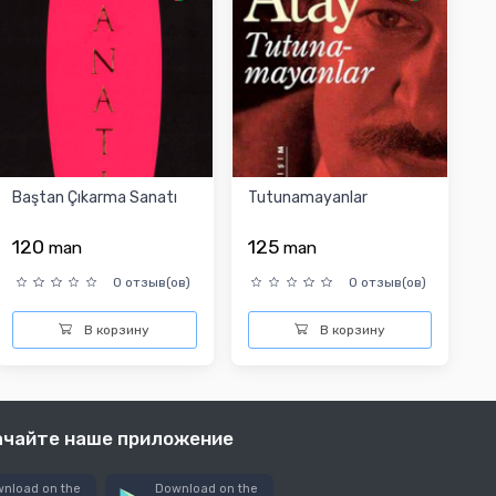
Baştan Çıkarma Sanatı
Tutunamayanlar
120
125
man
man
0 отзыв(ов)
0 отзыв(ов)
В корзину
В корзину
ачайте наше приложение
nload on the
Download on the