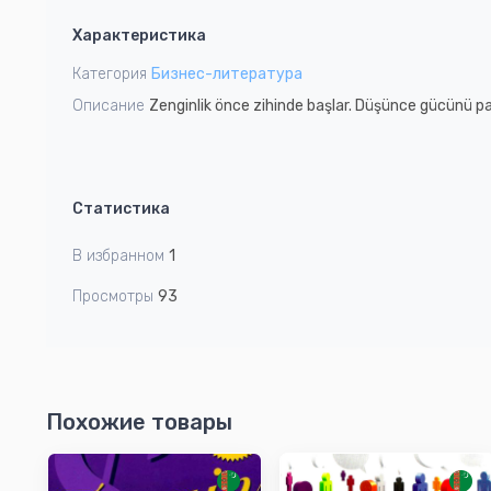
1
Характеристика
of
1
Категория
Бизнес-литература
Описание
Zenginlik önce zihinde başlar. Düşünce gücünü p
Статистика
В избранном
1
Просмотры
93
Похожие товары