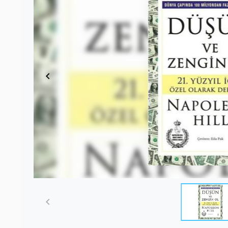
Item
1
of
1
Item