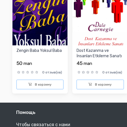
Zengin Baba Yoksul Baba
Dost Kazanma ve
İnsanları Etkileme Sanatı
50
45
man
man
0 отзыв(ов)
0 отзыв(ов)
В корзину
В корзину
Помощь
Чтобы связаться с нами