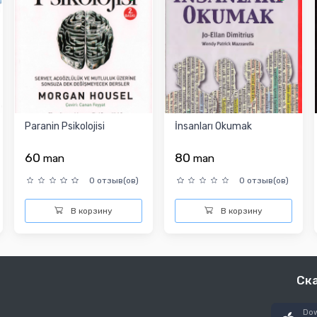
Paranin Psikolojisi
İnsanları Okumak
60
80
man
man
0 отзыв(ов)
0 отзыв(ов)
В корзину
В корзину
Ск
Dow