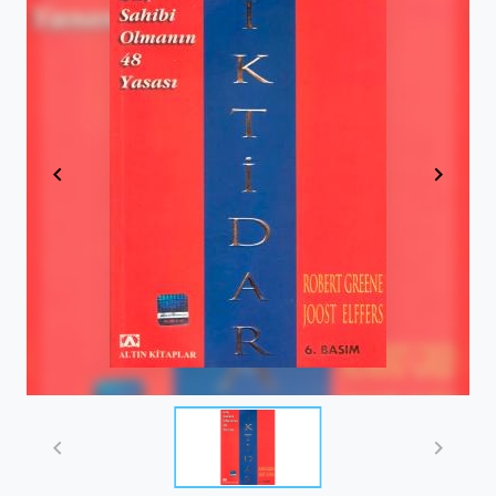
Item
1
of
1