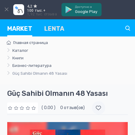
4,2
Доступно в
100 тыс.+
Google Play
1,92 тыс. отзыва
MARKET
LENTA
Главная страница
Каталог
Книги
Бизнес-литература
Güç Sahibi Olmanın 48 Yasası
Güç Sahibi Olmanın 48 Yasası
( 0.00 )
0 отзыв(ов)