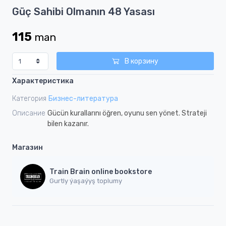
Item
Güç Sahibi Olmanın 48 Yasası
1
of
115
man
1
В корзину
Характеристика
Категория
Бизнес-литература
Описание
Gücün kurallarını öğren, oyunu sen yönet. Strateji
bilen kazanır.
Магазин
Train Brain online bookstore
Gurtly ýaşaýyş toplumy