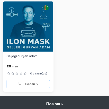
Geljegi gurýan adam
20
man
0 отзыв(ов)
В корзину
Помощь