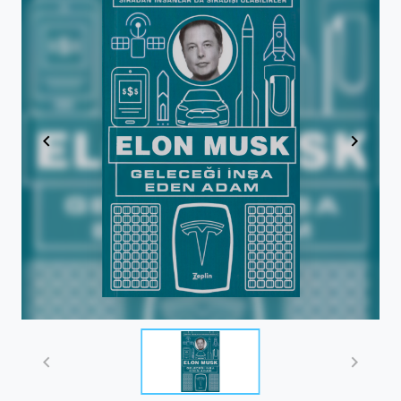
Item
1
of
1