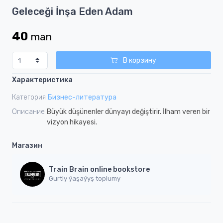
Item
Geleceği İnşa Eden Adam
1
of
40
man
1
В корзину
Характеристика
Категория
Бизнес-литература
Описание
Büyük düşünenler dünyayı değiştirir. İlham veren bir
vizyon hikayesi.
Магазин
Train Brain online bookstore
Gurtly ýaşaýyş toplumy