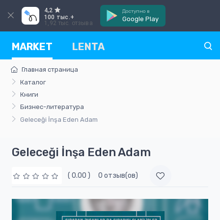
4,2
Доступно в
100 тыс.+
Google Play
1,92 тыс. отзыва
MARKET
LENTA
Главная страница
Каталог
Книги
Бизнес-литература
Geleceği İnşa Eden Adam
Geleceği İnşa Eden Adam
( 0.00 )
0 отзыв(ов)