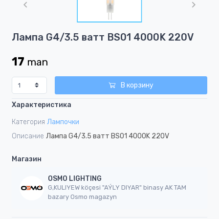
of
1
Item
Лампа G4/3.5 ватт BS01 4000K 220V
1
of
17
man
1
В корзину
Характеристика
Категория
Лампочки
Описание
Лампа G4/3.5 ватт BS01 4000K 220V
Магазин
OSMO LIGHTING
G,KULIYEW köçesi "AÝLY DIYAR" binasy AK TAM
bazary Osmo magazyn