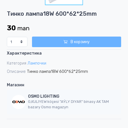
1
Item
Тинко лампа18W 600*62*25mm
1
of
30
man
1
В корзину
Характеристика
Категория
Лампочки
Описание
Тинко лампа18W 600*62*25mm
Магазин
OSMO LIGHTING
G,KULIYEW köçesi "AÝLY DIYAR" binasy AK TAM
bazary Osmo magazyn