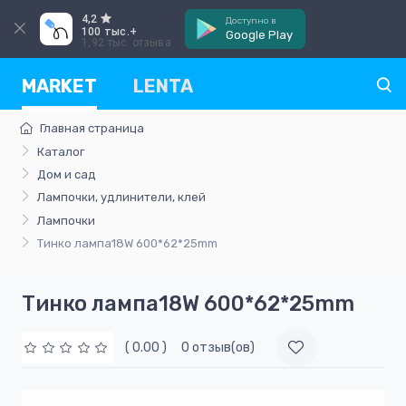
4,2
Доступно в
100 тыс.+
Google Play
1,92 тыс. отзыва
MARKET
LENTA
Главная страница
Каталог
Дом и сад
Лампочки, удлинители, клей
Лампочки
Тинко лампа18W 600*62*25mm
Тинко лампа18W 600*62*25mm
( 0.00 )
0 отзыв(ов)