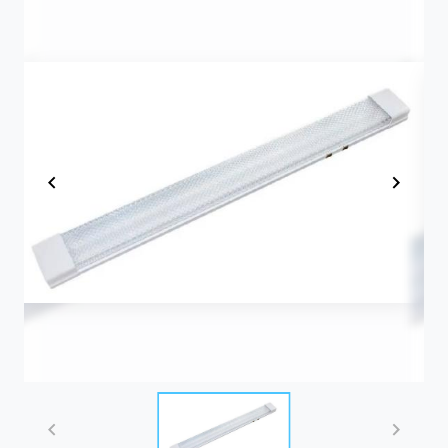
Item
1
of