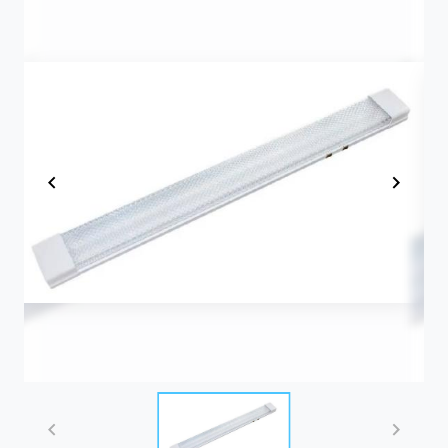
Item
1
of