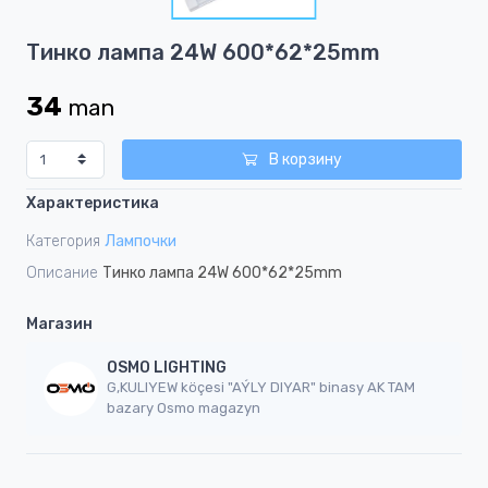
1
Item
Тинко лампа 24W 600*62*25mm
1
of
34
man
1
В корзину
Характеристика
Категория
Лампочки
Описание
Тинко лампа 24W 600*62*25mm
Магазин
OSMO LIGHTING
G,KULIYEW köçesi "AÝLY DIYAR" binasy AK TAM
bazary Osmo magazyn