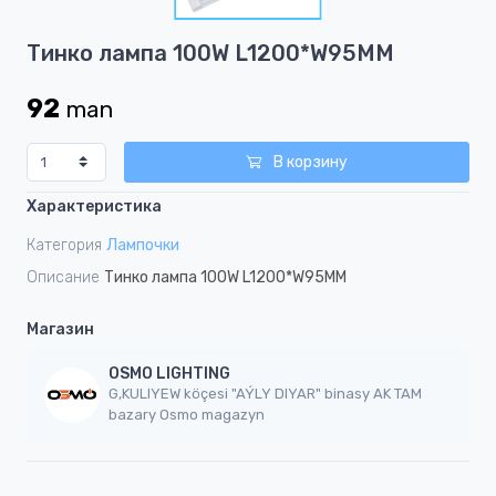
1
Item
Тинко лампа 100W L1200*W95MM
1
of
92
man
1
В корзину
Характеристика
Категория
Лампочки
Описание
Тинко лампа 100W L1200*W95MM
Магазин
OSMO LIGHTING
G,KULIYEW köçesi "AÝLY DIYAR" binasy AK TAM
bazary Osmo magazyn