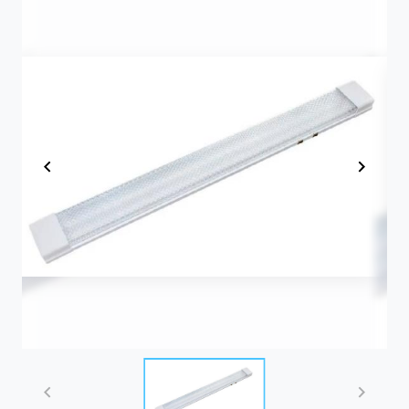
Item
1
of