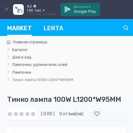
4,2
Доступно в
100 тыс.+
Google Play
1,92 тыс. отзыва
MARKET
LENTA
Главная страница
Каталог
Дом и сад
Лампочки, удлинители, клей
Лампочки
Тинко лампа 100W L1200*W95MM
Тинко лампа 100W L1200*W95MM
( 0.00 )
0 отзыв(ов)