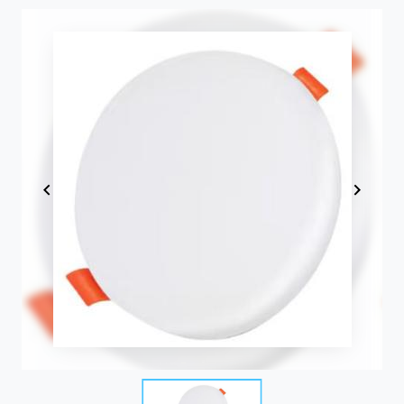
Item
1