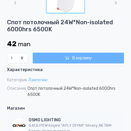
of
1
Item
Спот потолочный 24W*Non-isolated
1
6000hrs 6500K
of
1
42
man
В корзину
Характеристика
Категория
Лампочки
Описание
Спот потолочный 24W*Non-isolated 6000hrs
6500K
Магазин
OSMO LIGHTING
G,KULIYEW köçesi "AÝLY DIYAR" binasy AK TAM
bazary Osmo magazyn