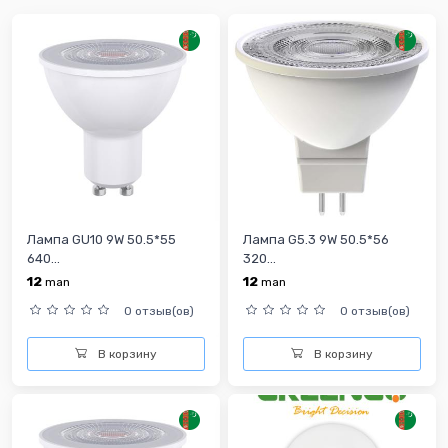
Лампа GU10 9W 50.5*55
Лампа G5.3 9W 50.5*56
640...
320...
12
12
man
man
0 отзыв(ов)
0 отзыв(ов)
В корзину
В корзину