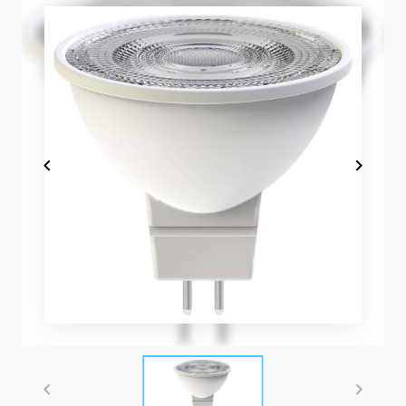
Item
1
of