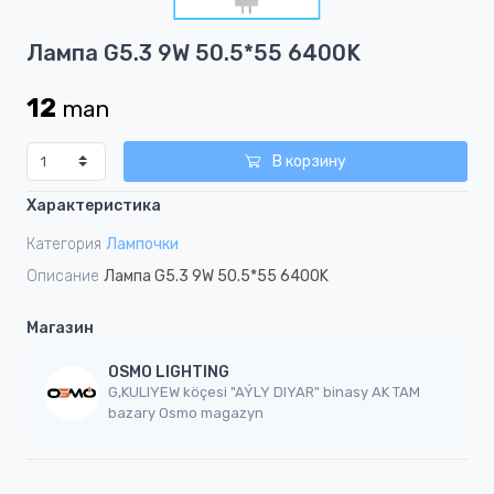
1
Item
Лампа G5.3 9W 50.5*55 6400K
1
of
12
man
1
В корзину
Характеристика
Категория
Лампочки
Описание
Лампа G5.3 9W 50.5*55 6400K
Магазин
OSMO LIGHTING
G,KULIYEW köçesi "AÝLY DIYAR" binasy AK TAM
bazary Osmo magazyn