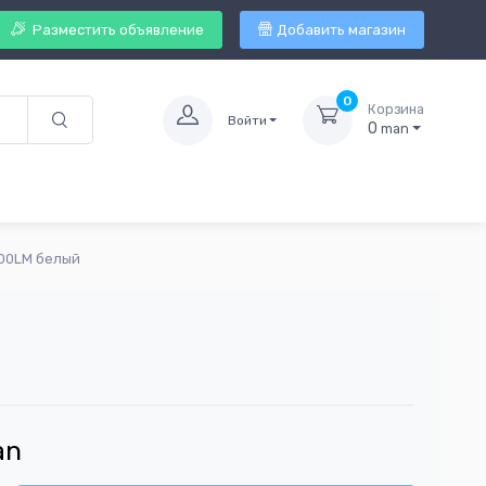
Разместить объявление
Добавить магазин
0
Корзина
Войти
0
man
900LM белый
an