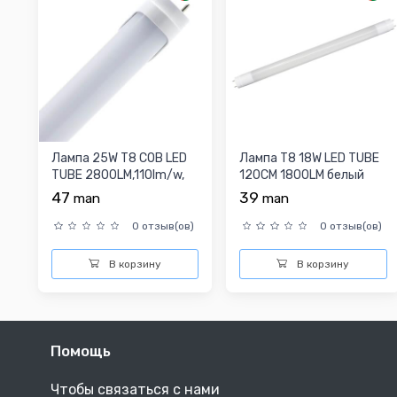
Лампа 25W T8 COB LED
Лампа T8 18W LED TUBE
TUBE 2800LM,110lm/w,
120CM 1800LM белый
белый
47
39
man
man
0 отзыв(ов)
0 отзыв(ов)
В корзину
В корзину
Помощь
Чтобы связаться с нами