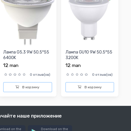
Лампа G5.3 9W 50.5*55
Лампа GU10 9W 50.5*55
6400K
3200K
12
12
man
man
0 отзыв(ов)
0 отзыв(ов)
В корзину
В корзину
ачайте наше приложение
nload on the
Download on the