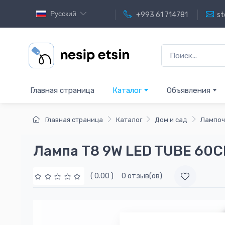
Русский
+993 61 714781
st
Главная страница
Каталог
Объявления
Главная страница
Каталог
Дом и сад
Лампоч
Лампа T8 9W LED TUBE 60
( 0.00 )
0 отзыв(ов)