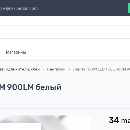
ore@nesipetsin.com
Магазины
ки, удлинители, клей
Лампочки
Лампа T8 9W LED TUBE 60CM 
CM 900LM белый
34
m