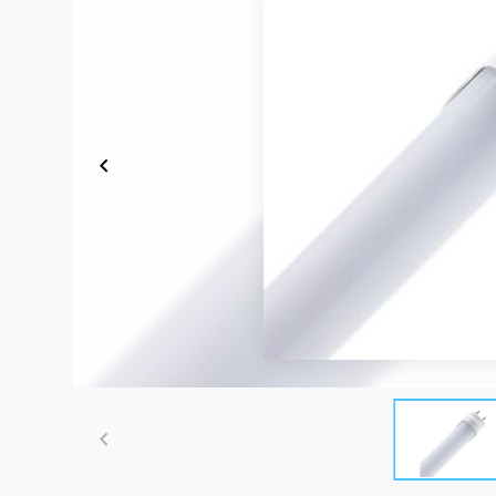
Item
1
of
2
Item