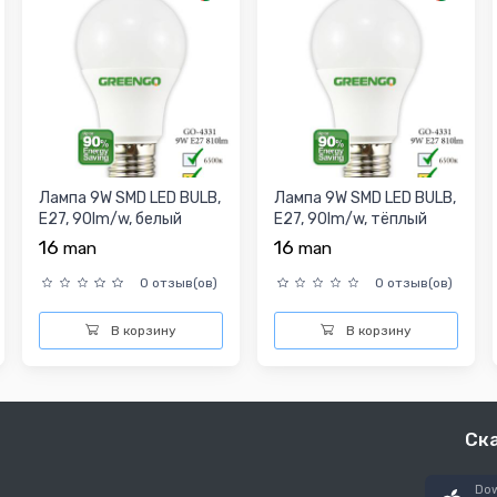
Лампа 9W SMD LED BULB,
Лампа 9W SMD LED BULB,
E27, 90lm/w, белый
E27, 90lm/w, тёплый
16
16
man
man
0 отзыв(ов)
0 отзыв(ов)
В корзину
В корзину
Ск
Dow