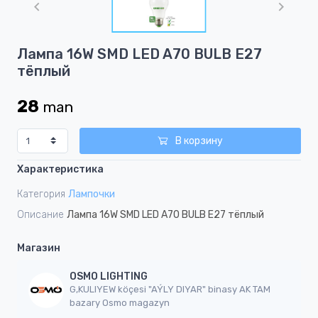
of
1
Item
Лампа 16W SMD LED A70 BULB E27
1
тёплый
of
1
28
man
В корзину
Характеристика
Категория
Лампочки
Описание
Лампа 16W SMD LED A70 BULB E27 тёплый
Магазин
OSMO LIGHTING
G,KULIYEW köçesi "AÝLY DIYAR" binasy AK TAM
bazary Osmo magazyn