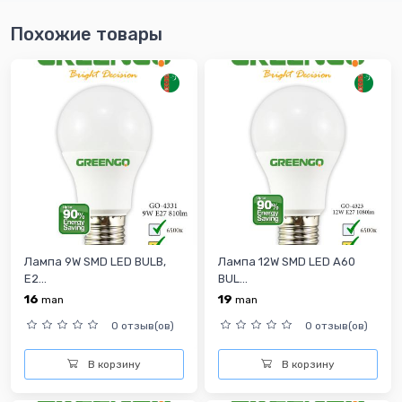
Похожие товары
Лампа 9W SMD LED BULB,
Лампа 12W SMD LED A60
E2...
BUL...
16
19
man
man
0 отзыв(ов)
0 отзыв(ов)
В корзину
В корзину