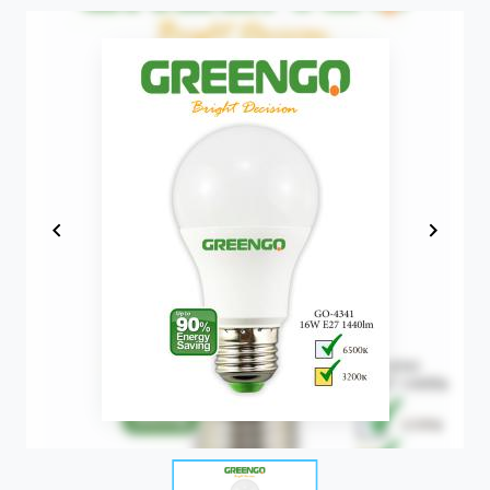
Item
1