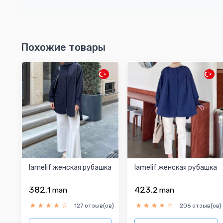
Похожие товары
lamelif женская рубашка
lamelif женская рубашка
382.
423.
1
man
2
man
127 отзыв(ов)
206 отзыв(ов)