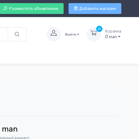
Разместить объявление
Добавить магазин
0
Корзина
Войти
0
man
9
man
бранный вариант