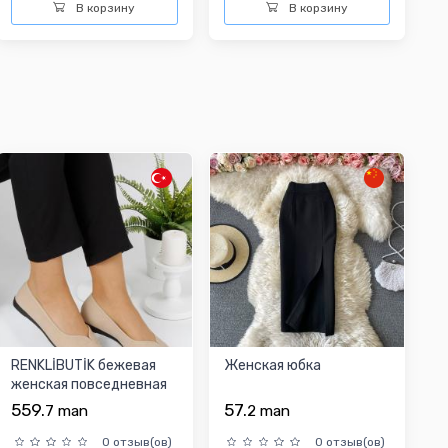
В корзину
В корзину
RENKLİBUTİK бежевая
Женская юбка
женская повседневная
обувь
559.
57.
7
man
2
man
0 отзыв(ов)
0 отзыв(ов)