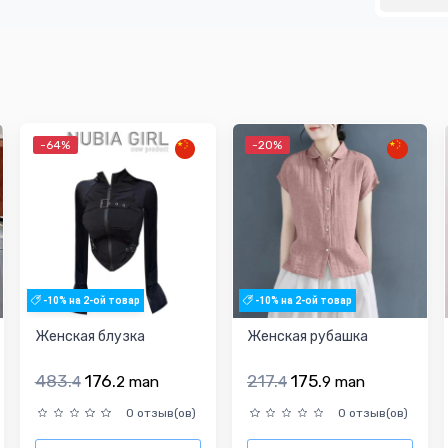
-64%
-20%
-10% на 2-ой товар
-10% на 2-ой товар
Женская блузка
Женская рубашка
483.
176.
217.
175.
4
2
man
4
9
man
0 отзыв(ов)
0 отзыв(ов)