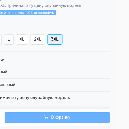
3XL, Принимая эту цену случайную модель
in 2-nji haryda -10% arzanlashyk
L
XL
2XL
3XL
ы:
вый
косовый
имая эту цену случайную модель
В корзину