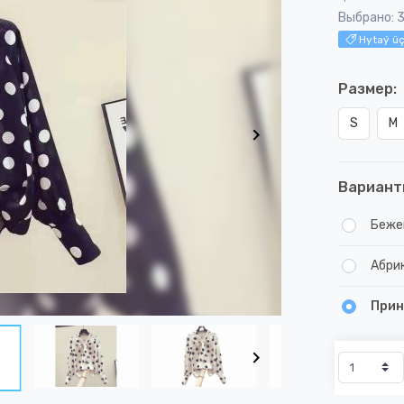
Выбрано: 
Hytaý üç
Размер:
S
M
Вариант
Беже
Абри
Прин