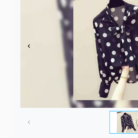
Item
1
of
4
Item