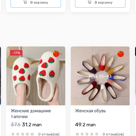
В корзину
В корзину
-17%
Женские домашние
Женская обувь
тапочки
37.
31.
49.
5
2
man
2
man
0 отзыв(ов)
0 отзыв(ов)