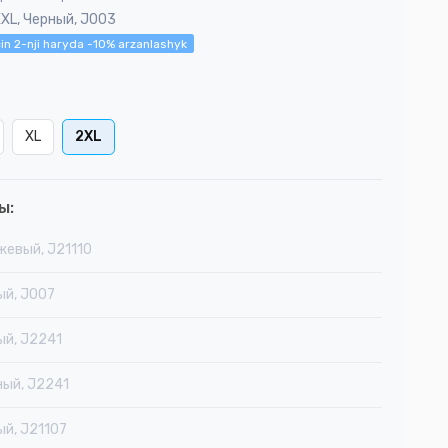
XXL, Черный, J003
in 2-nji haryda -10% arzanlashyk
XL
2XL
ы:
жевый, J21110
ый, J007
ый, J2241
ный, J2241
ый, J21107