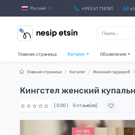
Русский
+993 61 714781
st
Главная страница
Каталог
Объявления
Главная страница
Каталог
Женский гардероб
Кингстел женский купаль
( 0.00 )
0 отзыв(ов)