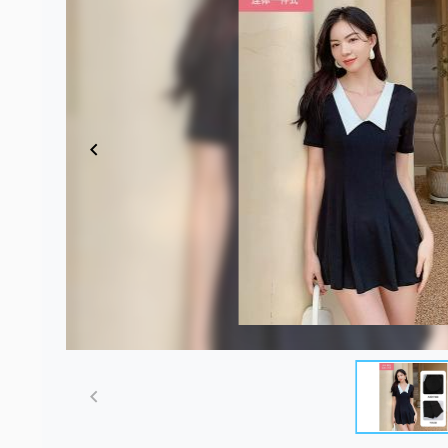
Item
1
of
5
Item