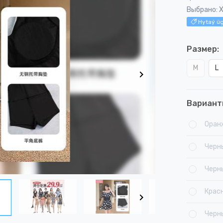
Выбрано: 
Hytaý üç
Размер:
M
L
Вариант
Оран
Черн
Черн
Крас
Черн