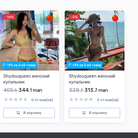
-16%
-5%
-10% на 2-ой товар
-10% на 2-ой товар
Shydouqueen женский
Shydouqueen женский
купальник
купальник
405.
344.
328.
313.
5
1
man
3
7
man
0 отзыв(ов)
0 отзыв(ов)
В корзину
В корзину