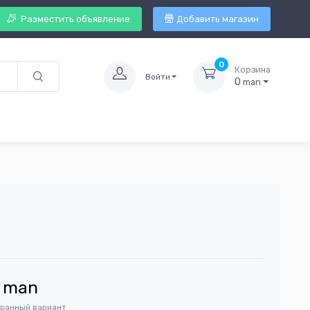
Разместить объявление
Добавить магазин
0
Корзина
Войти
0
man
man
бранный вариант