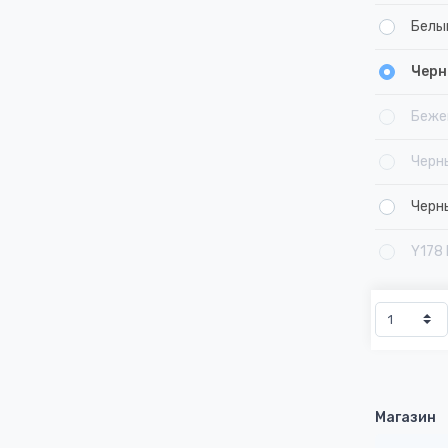
Белы
Черн
Беже
Черн
Черн
Y178 
Магазин