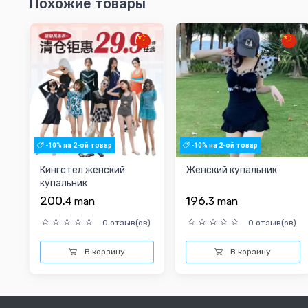
Похожие товары
-10% на 2-ой товар
-10% на 2-ой товар
Кингстел женский
Женский купальник
купальник
200.
196.
4
man
3
man
0 отзыв(ов)
0 отзыв(ов)
В корзину
В корзину