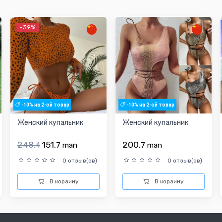
-39%
-10% на 2-ой товар
-10% на 2-ой товар
Женский купальник
Женский купальник
248.
151.
200.
4
7
man
7
man
0 отзыв(ов)
0 отзыв(ов)
В корзину
В корзину