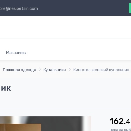
ore@nesipetsin.com
Магазины
Пляжная одежда
Купальники
Кингстел женский купальник
ник
162.
4
Цена за вы