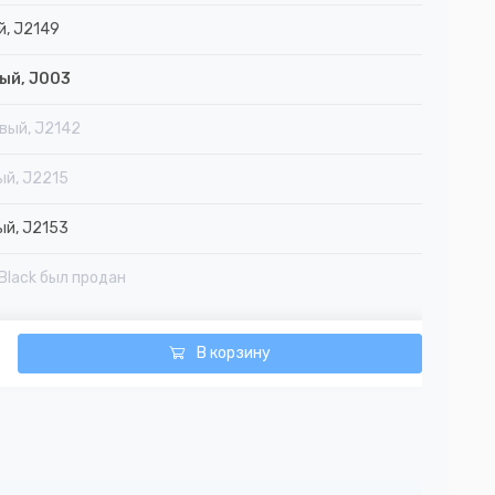
й, J2149
ый, J003
вый, J2142
ый, J2215
ый, J2153
Black был продан
В корзину