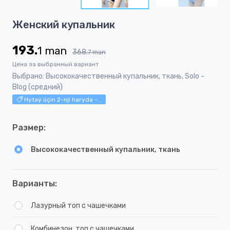
5
Item
Женский купальник
1
of
193.
1
man
5
368.
7
man
Цена за выбранный вариант
Выбрано: Высококачественный купальник, ткань, Solo -
Blog (средний)
Hytaý üçin 2-nji haryda -...
Размер:
Высококачественный купальник, ткань
Варианты:
Лазурный топ с чашечками
Комбинезон, топ с чашечками