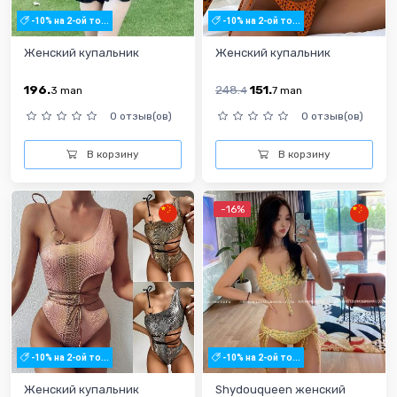
-10% на 2-ой то...
-10% на 2-ой то...
Женский купальник
Женский купальник
196.
248.
151.
3
man
4
7
man
0 отзыв(ов)
0 отзыв(ов)
В корзину
В корзину
-16%
-10% на 2-ой то...
-10% на 2-ой то...
Женский купальник
Shydouqueen женский