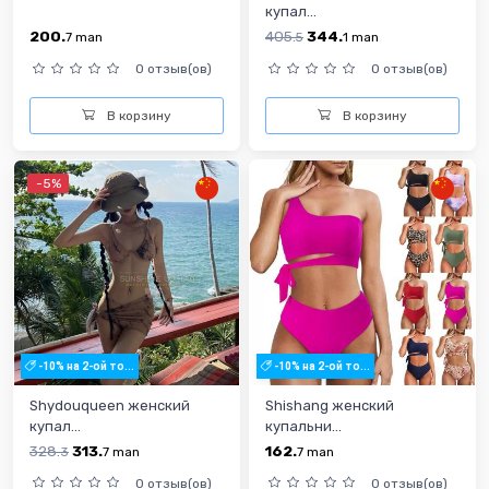
купал...
200.
405.
344.
7
man
5
1
man
0 отзыв(ов)
0 отзыв(ов)
В корзину
В корзину
-5%
-10% на 2-ой то...
-10% на 2-ой то...
Shydouqueen женский
Shishang женский
купал...
купальни...
328.
313.
162.
3
7
man
7
man
0 отзыв(ов)
0 отзыв(ов)