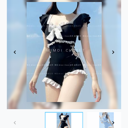
Item
1
of