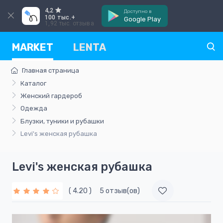
4,2
Доступно в
100 тыс.+
Google Play
1,92 тыс. отзыва
MARKET
LENTA
Главная страница
Каталог
Женский гардероб
Одежда
Блузки, туники и рубашки
Levi's женская рубашка
Levi's женская рубашка
( 4.20 )
5 отзыв(ов)