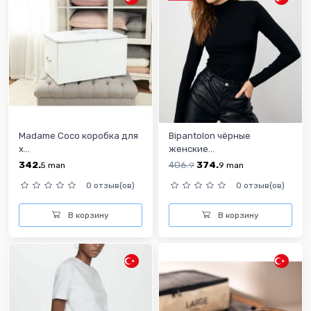
Madame Coco коробка для
Bipantolon чёрные
х...
женские...
342.
406.
374.
5
man
9
9
man
0 отзыв(ов)
0 отзыв(ов)
В корзину
В корзину