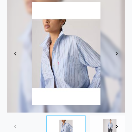
Item
1
of