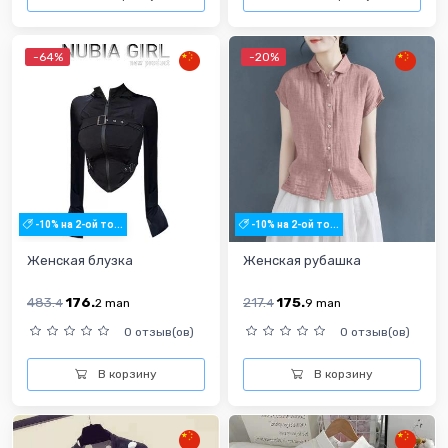
-64%
-20%
-10% на 2-ой то...
-10% на 2-ой то...
Женская блузка
Женская рубашка
483.
176.
217.
175.
4
2
man
4
9
man
0 отзыв(ов)
0 отзыв(ов)
В корзину
В корзину