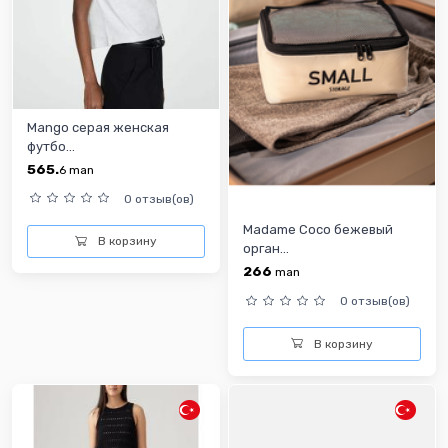
Mango серая женская
футбо...
565.
6
man
0 отзыв(ов)
Madame Coco бежевый
В корзину
орган...
266
man
0 отзыв(ов)
В корзину