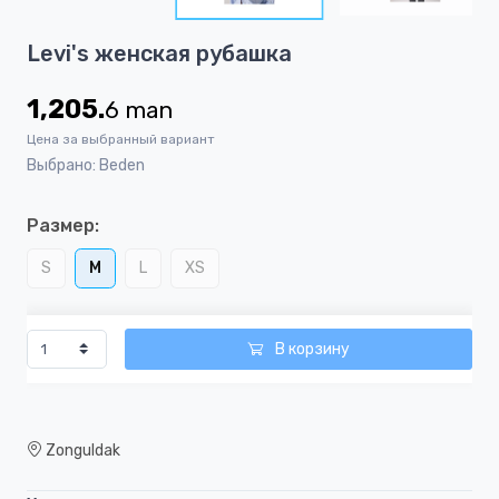
4
Item
Levi's женская рубашка
1
of
1,205.
6
man
4
Цена за выбранный вариант
Выбрано: Beden
Размер:
S
M
L
XS
В корзину
Zonguldak