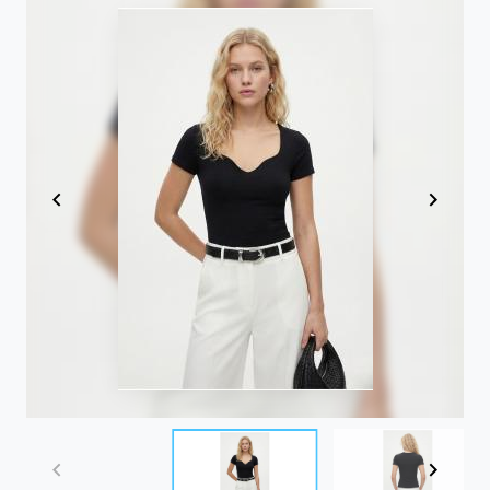
Item
1
of