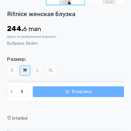
5
Item
Ritnice женская блузка
1
of
244.
6
man
5
Цена за выбранный вариант
Выбрано: Beden
Размер:
S
M
L
XL
В корзину
İstanbul