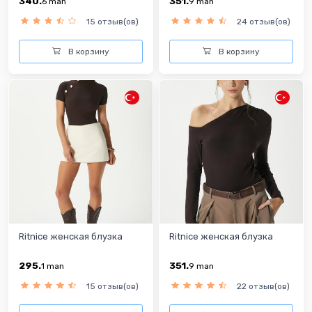
340.
351.
6
man
9
man
15 отзыв(ов)
24 отзыв(ов)
В корзину
В корзину
Ritnice женская блузка
Ritnice женская блузка
295.
351.
1
man
9
man
15 отзыв(ов)
22 отзыв(ов)