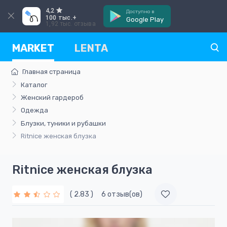
4,2
Доступно в
100 тыс.+
Google Play
1,92 тыс. отзыва
MARKET
LENTA
Главная страница
Каталог
Женский гардероб
Одежда
Блузки, туники и рубашки
Ritnice женская блузка
Ritnice женская блузка
( 2.83 )
6 отзыв(ов)