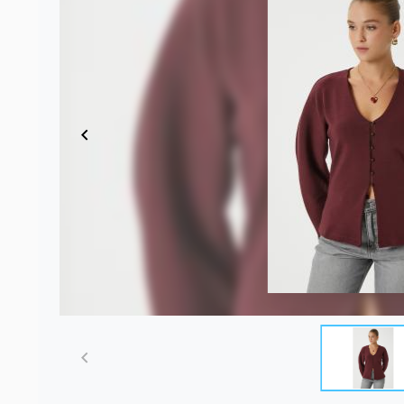
Item
1
of
21
Item