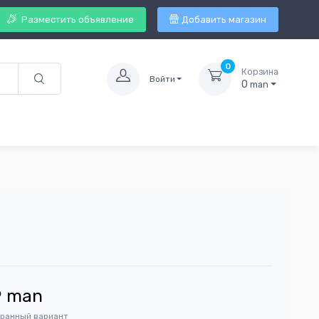
Разместить объявление
Добавить магазин
0
Корзина
Войти
0
man
9
man
бранный вариант