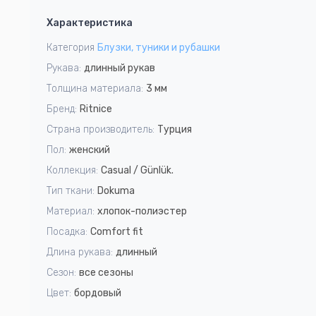
1
Характеристика
of
21
Категория
Блузки, туники и рубашки
Рукава:
длинный рукав
Толщина материала:
3 мм
Бренд:
Ritnice
Страна производитель:
Турция
Пол:
женский
Коллекция:
Casual / Günlük.
Тип ткани:
Dokuma
Материал:
хлопок-полиэстер
Посадка:
Сomfort fit
Длина рукава:
длинный
Сезон:
все сезоны
Цвет:
бордовый