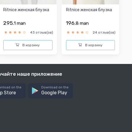
Ritnice женская блузка
Ritnice женская блузка
295.
196.
1
man
8
man
43 отзыв(ов)
24 отзыв(ов)
В корзину
В корзину
ачайте наше приложение
nload on the
Download on the
p Store
Google Play