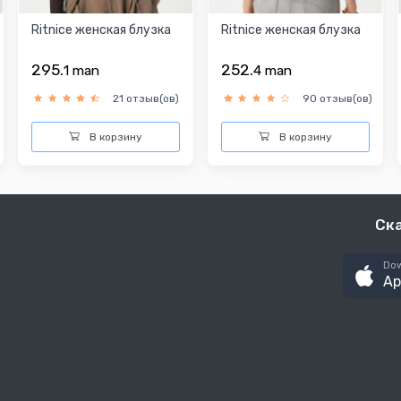
Ritnice женская блузка
Ritnice женская блузка
295.
252.
1
man
4
man
21 отзыв(ов)
90 отзыв(ов)
В корзину
В корзину
Ск
Dow
Ap