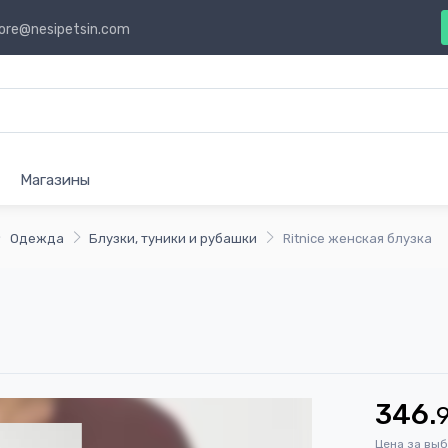
ore@nesipetsin.com
Магазины
Одежда
Блузки, туники и рубашки
Ritnice женская блузка
346.
Цена за вы