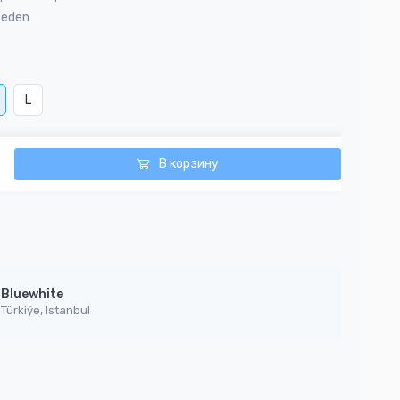
Beden
L
В корзину
Bluewhite
Türkiýe, Istanbul