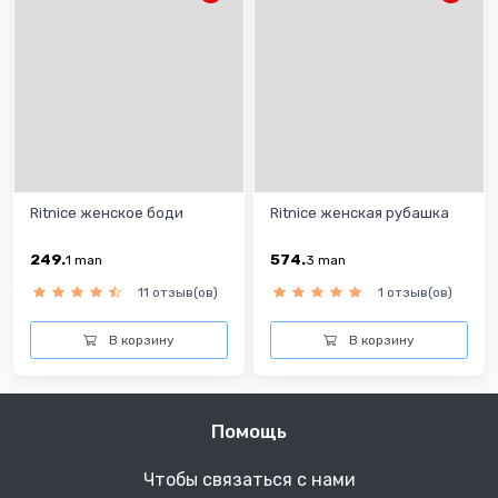
Ritnice женское боди
Ritnice женская рубашка
249.
574.
1
man
3
man
11 отзыв(ов)
1 отзыв(ов)
В корзину
В корзину
Помощь
Чтобы связаться с нами