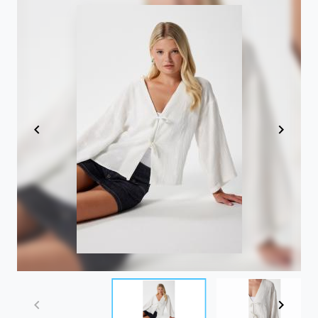
Item
1
of