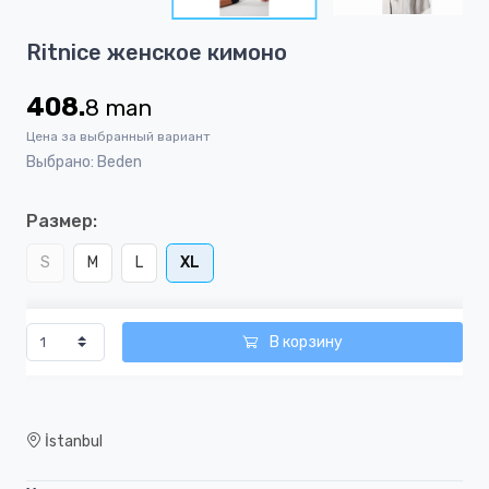
24
Item
Ritnice женское кимоно
1
of
408.
8
man
24
Цена за выбранный вариант
Выбрано: Beden
Размер:
S
M
L
XL
В корзину
İstanbul