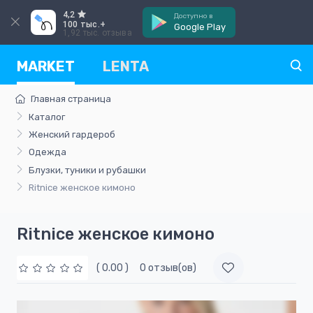
4,2
Доступно в
100 тыс.+
Google Play
1,92 тыс. отзыва
MARKET
LENTA
Главная страница
Каталог
Женский гардероб
Одежда
Блузки, туники и рубашки
Ritnice женское кимоно
Ritnice женское кимоно
( 0.00 )
0 отзыв(ов)