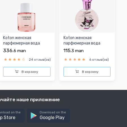
Koton женская
Koton женская
парфюмерная вода
парфюмерная вода
336.
115.
6
man
3
man
24 отзыв(ов)
6 отзыв(ов)
В корзину
В корзину
ачайте наше приложение
nload on the
Download on the
p Store
Google Play