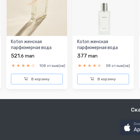
Koton женская
Koton женская
парфюмерная вода
парфюмерная вода
521.
377
6
man
man
108 отзыв(ов)
38 отзыв(ов)
В корзину
В корзину
Ск
Dow
Ap