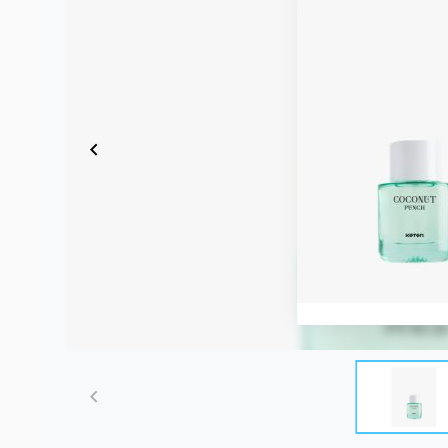
Item
1
of
8
Item