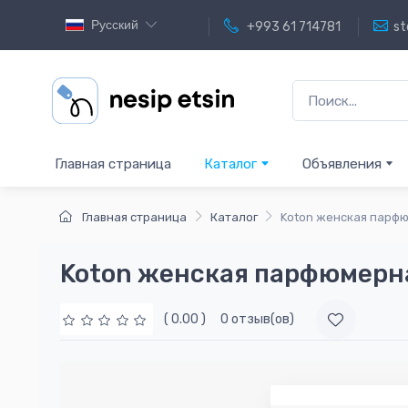
Русский
+993 61 714781
st
Главная страница
Каталог
Объявления
Главная страница
Каталог
Koton женская парф
Koton женская парфюмерн
( 0.00 )
0 отзыв(ов)