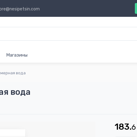
ore@nesipetsin.com
Магазины
юмерная вода
ая вода
183.
6