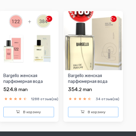
Bargello женская
Bargello женская
парфюмерная вода
парфюмерная вода
524.
354.
8
man
2
man
1288 отзыв(ов)
34 отзыв(ов)
В корзину
В корзину