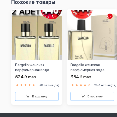
Похожие товары
Bargello женская
Bargello женская
парфюмерная вода
парфюмерная вода
524.
354.
8
man
2
man
38 отзыв(ов)
253 отзыв(ов)
В корзину
В корзину