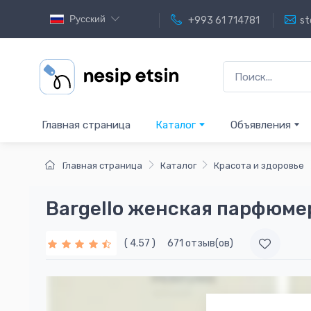
Русский
+993 61 714781
st
Главная страница
Каталог
Объявления
Главная страница
Каталог
Красота и здоровье
Bargello женская парфюме
( 4.57 )
671 отзыв(ов)