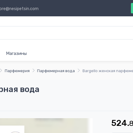
ore@nesipetsin.com
Магазины
Парфюмерия
Парфюмерная вода
Bargello женская парфюм
рная вода
524.