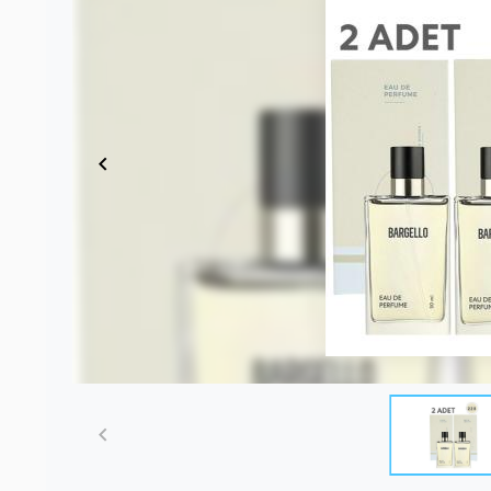
Item
1
of
4
Item