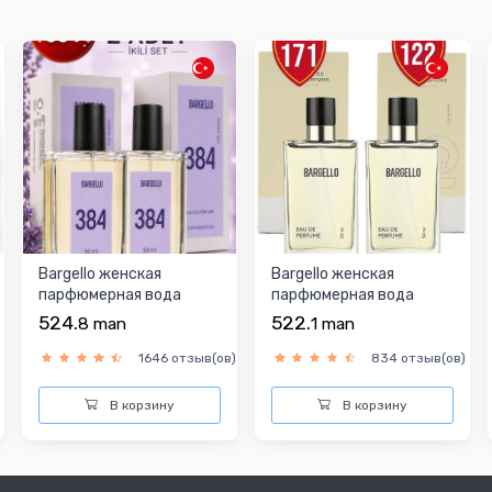
Bargello женская
Bargello женская
парфюмерная вода
парфюмерная вода
524.
522.
8
man
1
man
1646 отзыв(ов)
834 отзыв(ов)
В корзину
В корзину