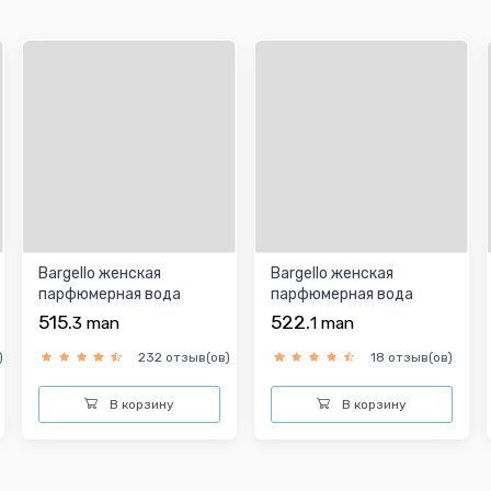
Bargello женская
Bargello женская
парфюмерная вода
парфюмерная вода
515.
522.
3
man
1
man
)
232 отзыв(ов)
18 отзыв(ов)
В корзину
В корзину