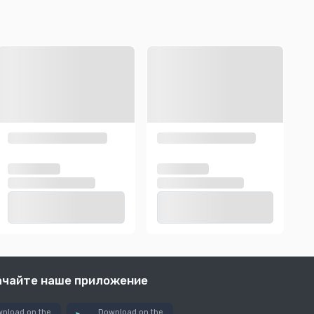
ачайте наше приложение
nload on the
Download on the