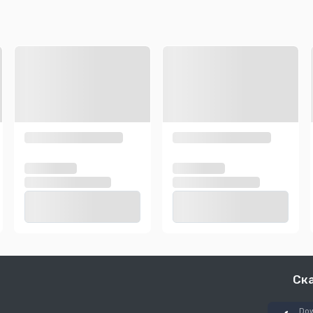
Ск
Dow