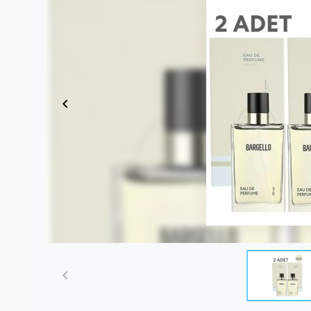
Item
1
of
4
Item