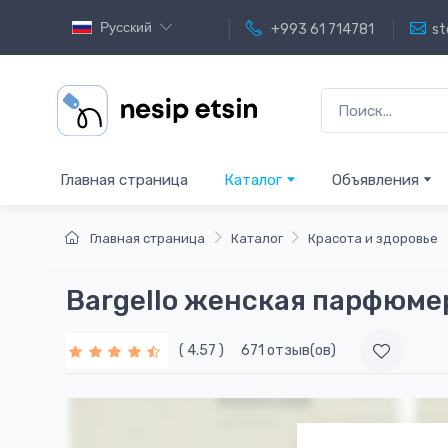
Русский
+993 61 714781
st
Главная страница
Каталог
Объявления
Главная страница
Каталог
Красота и здоровье
Bargello женская парфюме
( 4.57 )
671 отзыв(ов)