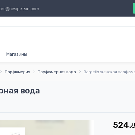
ore@nesipetsin.com
Магазины
Парфюмерия
Парфюмерная вода
Bargello женская парфюм
рная вода
524.