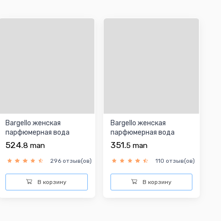
Bargello женская
Bargello женская
парфюмерная вода
парфюмерная вода
524.
351.
8
man
5
man
296 отзыв(ов)
110 отзыв(ов)
В корзину
В корзину