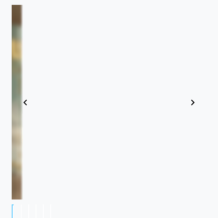
Item
1