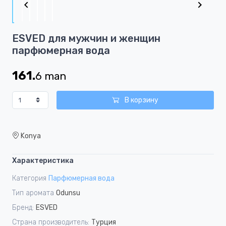
of
6
Item
ESVED для мужчин и женщин
1
парфюмерная вода
of
6
161.
6
man
В корзину
Konya
Характеристика
Категория
Парфюмерная вода
Тип аромата
Odunsu
Бренд:
ESVED
Страна производитель:
Турция