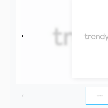
Item
1
of
8
Item