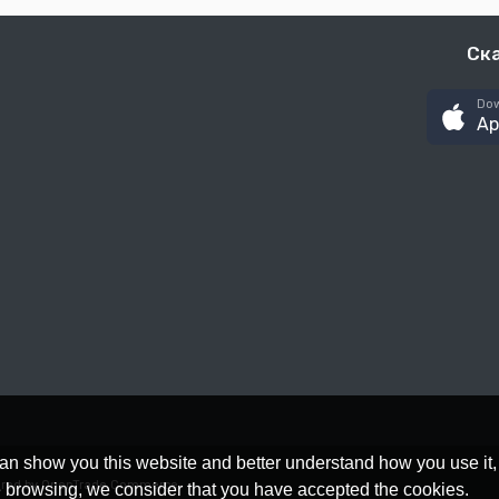
Ск
Dow
Ap
an show you this website and better understand how you use it,
red by OpenTrade Commerce
nue browsing, we consider that you have accepted the cookies.