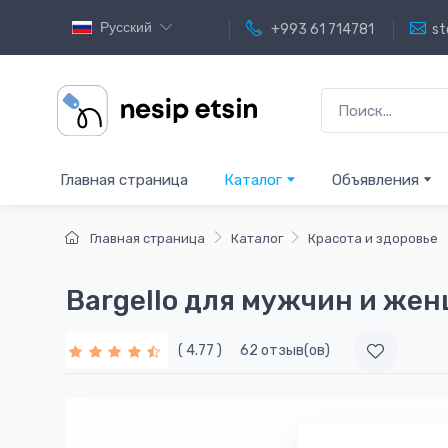
Русский
+993 61 714781
st
Главная страница
Каталог
Объявления
Главная страница
Каталог
Красота и здоровье
Bargello для мужчин и же
( 4.77 )
62 отзыв(ов)