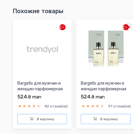
Похожие товары
Bargello для мужчин и
Bargello для мужчин и
женщин парфюмерная
женщин парфюмерная
вода
вода
524.
524.
8
man
8
man
82 отзыв(ов)
97 отзыв(ов)
В корзину
В корзину