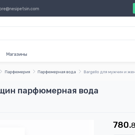
ore@nesipetsin.com
Магазины
Парфюмерия
Парфюмерная вода
Bargello для мужчин и ж
нщин парфюмерная вода
780.