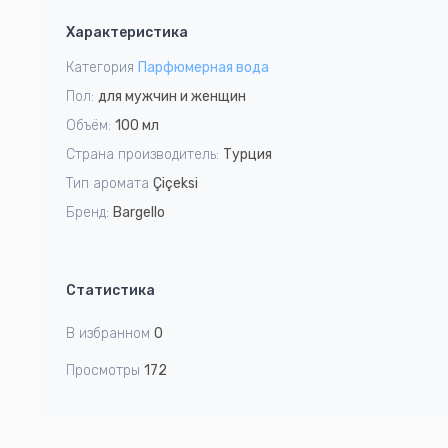
1
Характеристика
of
8
Категория
Парфюмерная вода
Пол:
для мужчин и женщин
Объём:
100 мл
Страна производитель:
Турция
Тип аромата
Çiçeksi
Бренд:
Bargello
Статистика
В избранном
0
Просмотры
172