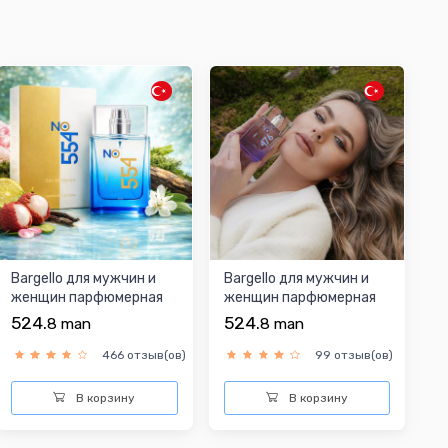
Bargello для мужчин и
Bargello для мужчин и
женщин парфюмерная
женщин парфюмерная
вода
вода
524.
524.
8
man
8
man
466 отзыв(ов)
99 отзыв(ов)
В корзину
В корзину