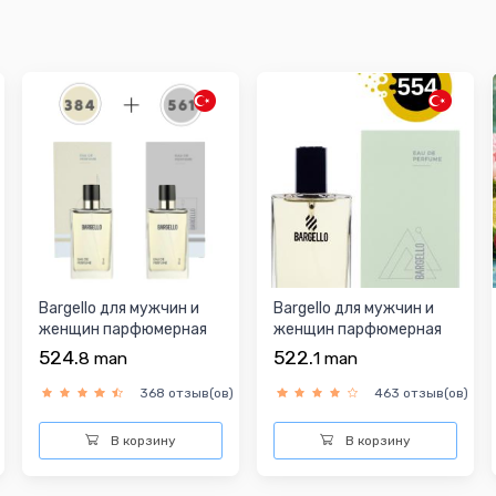
Bargello для мужчин и
Bargello для мужчин и
женщин парфюмерная
женщин парфюмерная
вода
вода
524.
522.
8
man
1
man
368 отзыв(ов)
463 отзыв(ов)
В корзину
В корзину