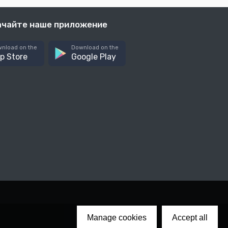
ачайте наше приложение
nload on the
Download on the
p Store
Google Play
Manage cookies
Accept all