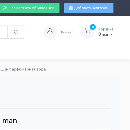
Разместить объявление
Добавить магазин
0
Корзина
Войти
0
man
енщин парфюмерная вода
8
man