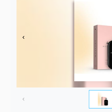
Item
1
of
2
Item