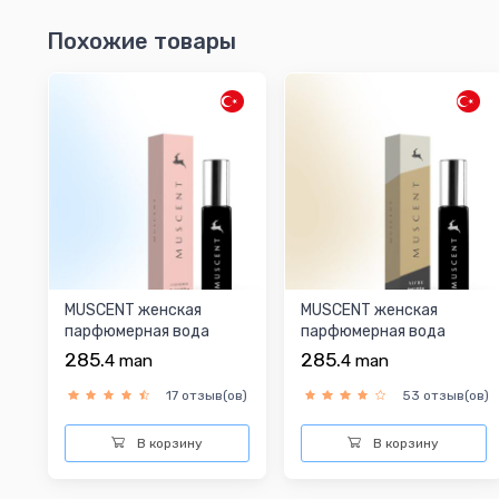
Похожие товары
MUSCENT женская
MUSCENT женская
парфюмерная вода
парфюмерная вода
285.
285.
4
man
4
man
17 отзыв(ов)
53 отзыв(ов)
В корзину
В корзину