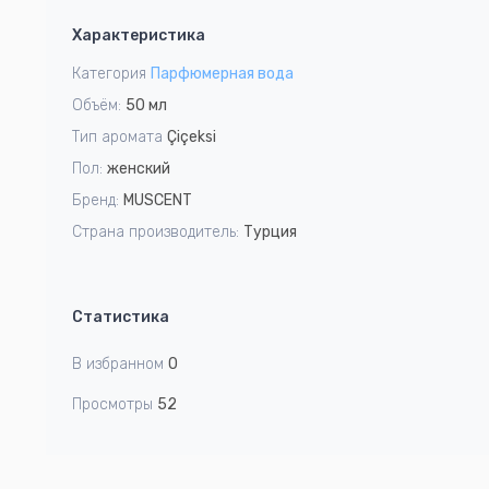
1
Характеристика
of
2
Категория
Парфюмерная вода
Объём:
50 мл
Тип аромата
Çiçeksi
Пол:
женский
Бренд:
MUSCENT
Страна производитель:
Турция
Статистика
В избранном
0
Просмотры
52