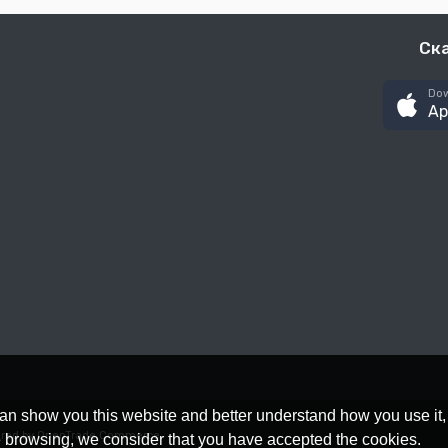
Ск
Dow
Ap
an show you this website and better understand how you use it,
red by OpenTrade Commerce
nue browsing, we consider that you have accepted the cookies.