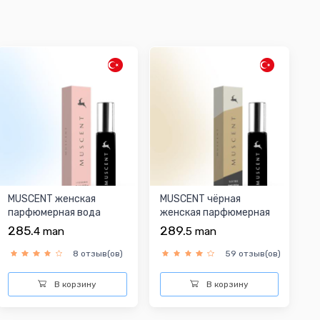
MUSCENT женская
MUSCENT чёрная
парфюмерная вода
женская парфюмерная
вода
285.
289.
4
man
5
man
8 отзыв(ов)
59 отзыв(ов)
В корзину
В корзину