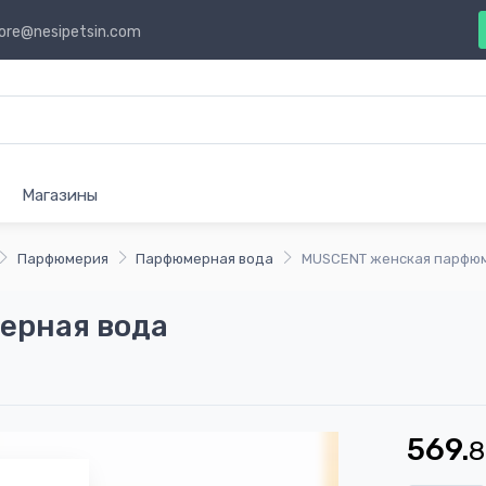
ore@nesipetsin.com
Магазины
Парфюмерия
Парфюмерная вода
MUSCENT женская парфю
ерная вода
569.
8