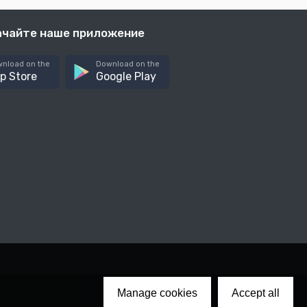
ачайте наше приложение
nload on the
Download on the
p Store
Google Play
Manage cookies
Accept all