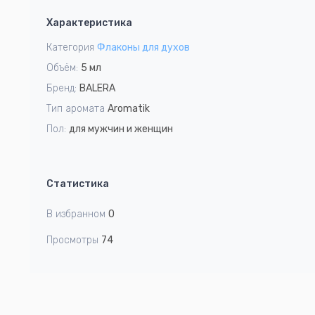
1
Характеристика
of
2
Категория
Флаконы для духов
Объём:
5 мл
Бренд:
BALERA
Тип аромата
Aromatik
Пол:
для мужчин и женщин
Статистика
В избранном
0
Просмотры
74