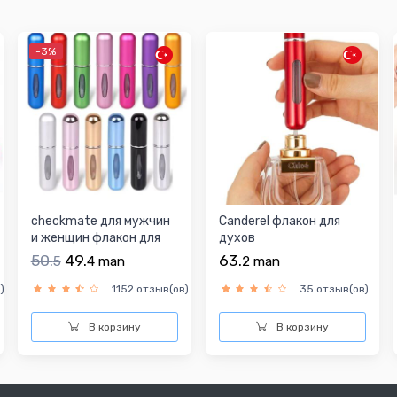
-3%
checkmate для мужчин
Canderel флакон для
и женщин флакон для
духов
духов
50.
49.
63.
5
4
man
2
man
)
1152 отзыв(ов)
35 отзыв(ов)
В корзину
В корзину