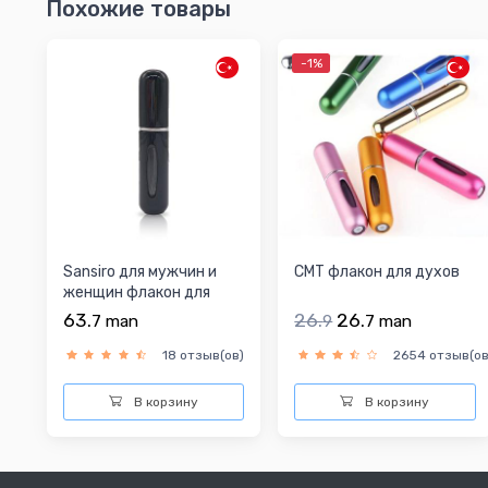
Похожие товары
-1%
Sansiro для мужчин и
CMT флакон для духов
женщин флакон для
духов
63.
26.
26.
7
man
9
7
man
18 отзыв(ов)
2654 отзыв(ов
В корзину
В корзину