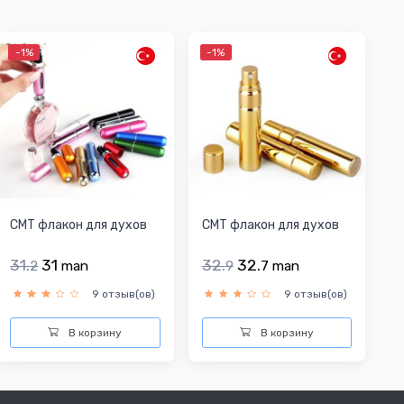
-1%
-1%
CMT флакон для духов
CMT флакон для духов
31.
31
32.
32.
2
man
9
7
man
9 отзыв(ов)
9 отзыв(ов)
В корзину
В корзину