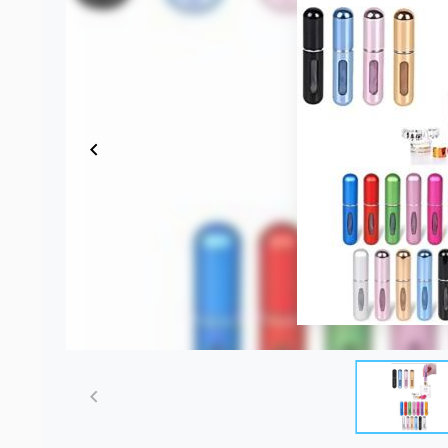
Item
1
of
2
Item