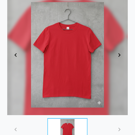
Item
1
of