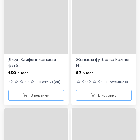
Джун Кайфенг женская
Женская футболка Razmer
футб...
M...
130.
57.
4
man
3
man
0 отзыв(ов)
0 отзыв(ов)
В корзину
В корзину