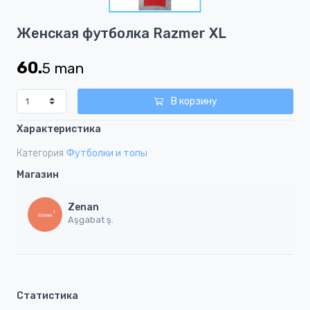
1
Item
Женская футболка Razmer XL
1
of
60.
5
man
1
В корзину
Характеристика
Категория
Футболки и топы
Магазин
Zenan
Aşgabat ş.
Статистика