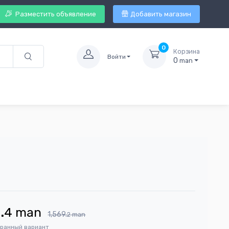
Разместить объявление
Добавить магазин
0
Корзина
Войти
0
man
.
4
man
1,569.
2
man
бранный вариант