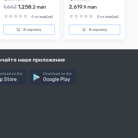
1,662
1,258.
2,619.
2
man
9
man
0 отзыв(ов)
0 отзыв(ов)
В корзину
В корзину
ачайте наше приложение
nload on the
Download on the
p Store
Google Play