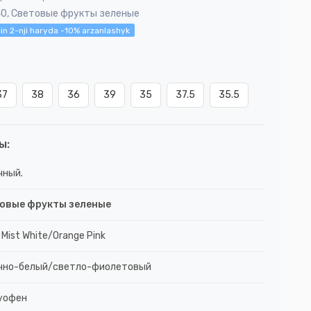
40, Световые фрукты зеленые
in 2-nji haryda -10% arzanlashyk
37
38
36
39
35
37.5
35.5
ы:
чный.
овые фрукты зеленые
 Mist White/Orange Pink
чно-белый/светло-фиолетовый
уофен