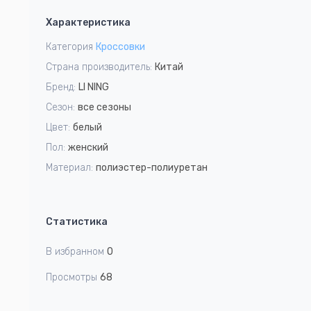
1
Характеристика
of
5
Категория
Кроссовки
Страна производитель:
Китай
Бренд:
LI NING
Сезон:
все сезоны
Цвет:
белый
Пол:
женский
Материал:
полиэстер-полиуретан
Статистика
В избранном
0
Просмотры
68