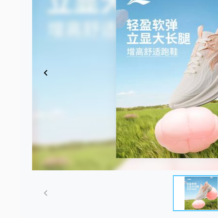
Item
1
of
5
Item