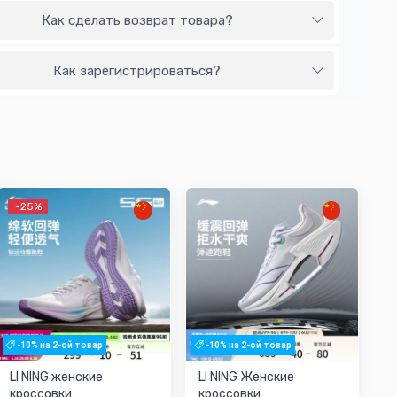
Как сделать возврат товара?
Как зарегистрироваться?
-25%
-10% на 2-ой товар
-10% на 2-ой товар
LI NING женские
LI NING Женские
кроссовки
кроссовки