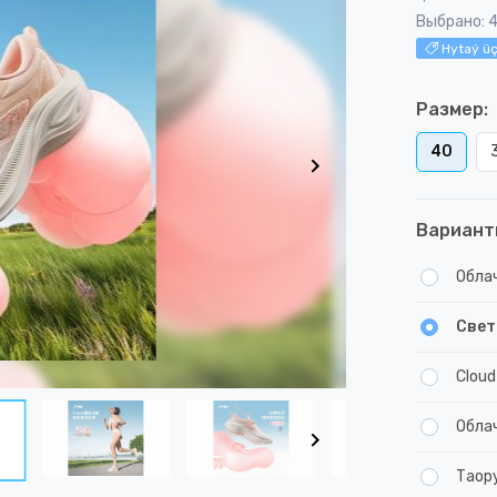
Выбрано: 
Hytaý üç
Размер:
40
Вариант
Обла
Свет
Cloud
Обла
Таор