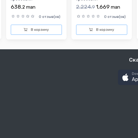
638.
2,224.
1,669
2
man
9
man
0 отзыв(ов)
0 отзыв(ов)
В корзину
В корзину
Ск
Dow
Ap