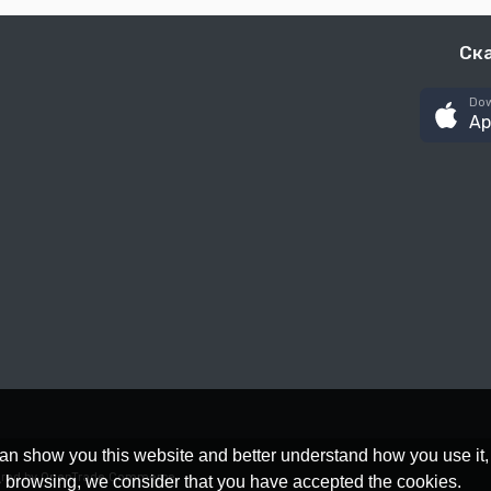
Ск
Dow
Ap
an show you this website and better understand how you use it,
red by OpenTrade Commerce
nue browsing, we consider that you have accepted the cookies.