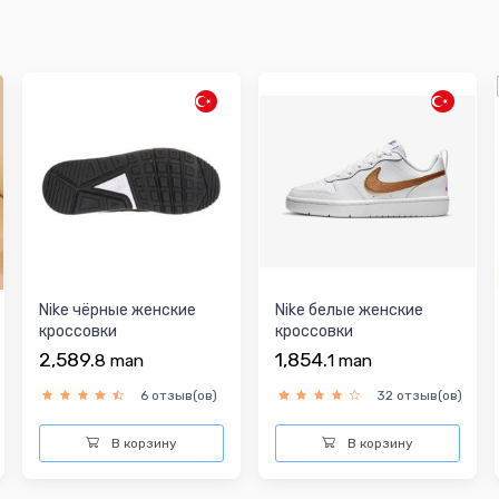
Nike чёрные женские
Nike белые женские
кроссовки
кроссовки
2,589.
1,854.
8
man
1
man
6 отзыв(ов)
32 отзыв(ов)
В корзину
В корзину