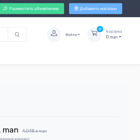
Разместить объявление
Добавить магазин
0
Корзина
Войти
0
man
2
man
4,048.
4
man
бранный вариант