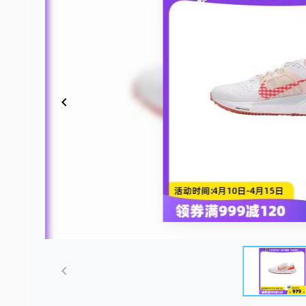
Item
1
of
5
Item