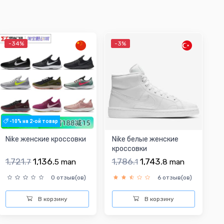
-34%
-3%
-10% на 2-ой товар
Nike женские кроссовки
Nike белые женские
кроссовки
1,721.
1,136.
1,786.
1,743.
7
5
man
1
8
man
0 отзыв(ов)
6 отзыв(ов)
В корзину
В корзину