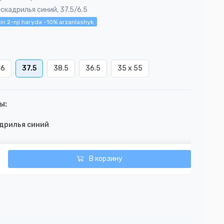
скадрилья синий, 37.5/6.5
in 2-nji haryda -10% arzanlashyk
36
37.5
38.5
36.5
35 x 55
ы:
дрилья синий
В корзину