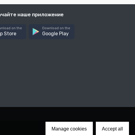
ачайте наше приложение
nload on the
Download on the
p Store
Google Play
Manage cookies
Accept all