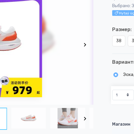
Выбрано: Э
Hytaý üç
Размер:
38
Вариант
Эска
Магазин