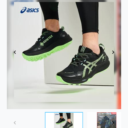
Item
1
of