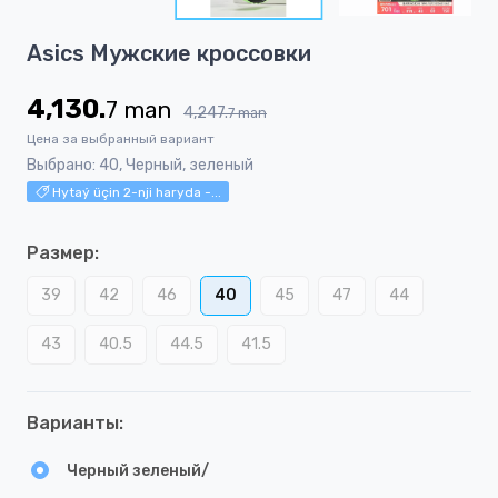
5
Item
Asics Мужские кроссовки
1
of
4,130.
7
man
5
4,247.
7
man
Цена за выбранный вариант
Выбрано: 40, Черный, зеленый
Hytaý üçin 2-nji haryda -...
Размер:
39
42
46
40
45
47
44
43
40.5
44.5
41.5
Варианты:
Черный зеленый/