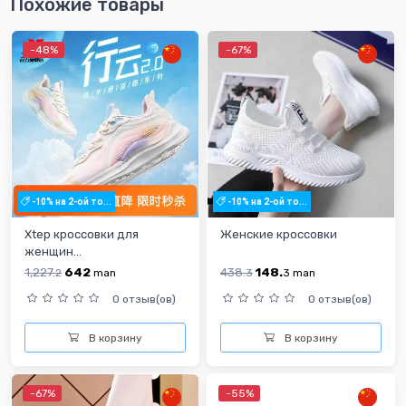
Похожие товары
-48%
-67%
-10% на 2-ой то...
-10% на 2-ой то...
Xtep кроссовки для
Женские кроссовки
женщин...
1,227.
642
438.
148.
2
man
3
3
man
0 отзыв(ов)
0 отзыв(ов)
В корзину
В корзину
-67%
-55%