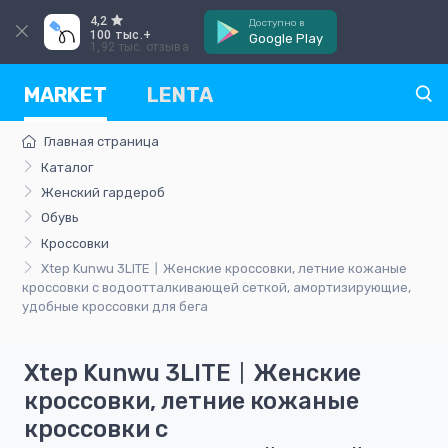
4,2
Доступно в
100 тыс.+
Google Play
1,92 тыс. отзыва
MARKET
LENTA
Главная страница
Каталог
Женский гардероб
Обувь
Кроссовки
Xtep Kunwu 3LITE丨Женские кроссовки, летние кожаные
кроссовки с водоотталкивающей сеткой, амортизирующие,
удобные кроссовки для бега
Xtep Kunwu 3LITE丨Женские
кроссовки, летние кожаные
кроссовки с