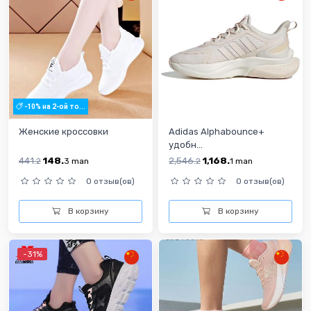
-10% на 2-ой то...
Женские кроссовки
Adidas Alphabounce+
удобн...
441.
148.
2,546.
1,168.
2
3
man
2
1
man
0 отзыв(ов)
0 отзыв(ов)
В корзину
В корзину
-31%