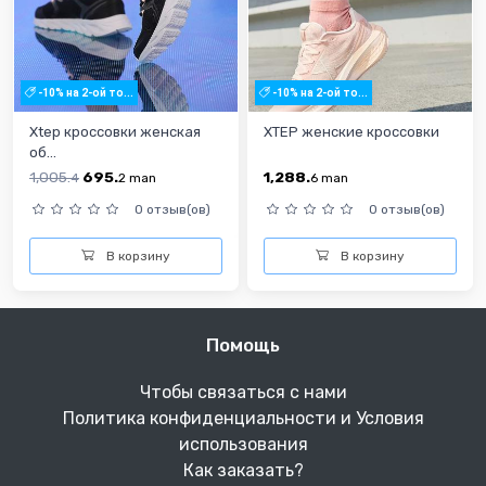
-10% на 2-ой то...
-10% на 2-ой то...
Xtep кроссовки женская
XTEP женские кроссовки
об...
1,005.
695.
1,288.
4
2
man
6
man
0 отзыв(ов)
0 отзыв(ов)
В корзину
В корзину
Помощь
Чтобы связаться с нами
Политика конфиденциальности и Условия
использования
Как заказать?