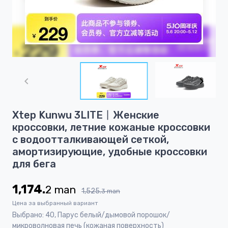
Item
1
of
5
Item
Xtep Kunwu 3LITE丨Женские
1
кроссовки, летние кожаные кроссовки
of
с водоотталкивающей сеткой,
5
амортизирующие, удобные кроссовки
для бега
1,174.
2
man
1,525.
3
man
Цена за выбранный вариант
Выбрано: 40, Парус белый/дымовой порошок/
микроволновая печь (кожаная поверхность)