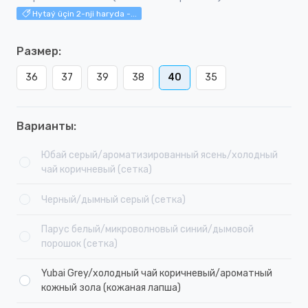
Hytaý üçin 2-nji haryda -...
Размер:
36
37
39
38
40
35
Варианты:
Юбай серый/ароматизированный ясень/холодный
чай коричневый (сетка)
Черный/дымный серый (сетка)
Парус белый/микроволновый синий/дымовой
порошок (сетка)
Yubai Grey/холодный чай коричневый/ароматный
кожный зола (кожаная лапша)