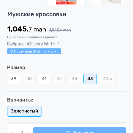
5
Item
Мужские кроссовки
1
of
1,045.
7
man
5
1,513.
9
man
Цена за выбранный вариант
Выбрано: 43, Ivory White -1
Hytaý üçin 2-nji haryda -...
Размер:
39
40
41
42
44
43
40.5
Варианты:
Золотистый
В корзину