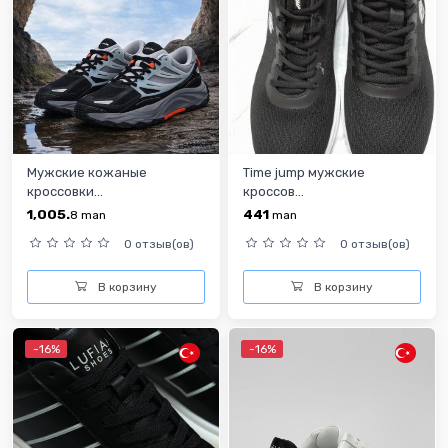
Мужские кожаные
Time jump мужские
кроссовки...
кроссов...
1,005.
441
8
man
man
0 отзыв(ов)
0 отзыв(ов)
В корзину
В корзину
-16%
-16%