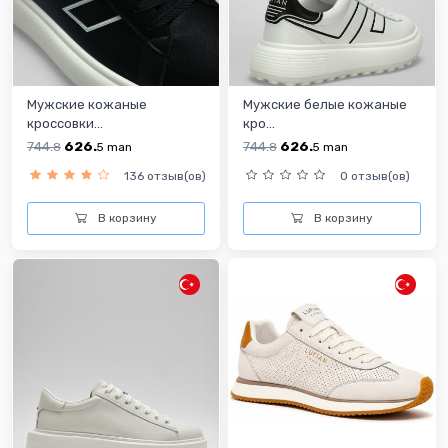
Мужские кожаные
Мужские белые кожаные
кроссовки...
кро...
744.
626.
744.
626.
8
5
man
8
5
man
136 отзыв(ов)
0 отзыв(ов)
В корзину
В корзину