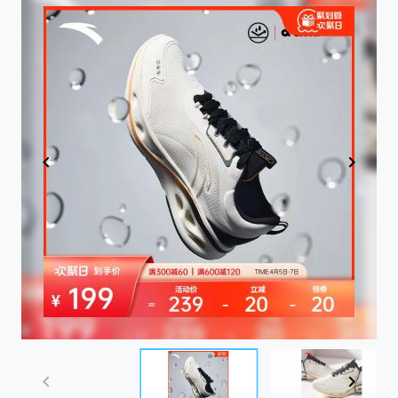
Item
1
of