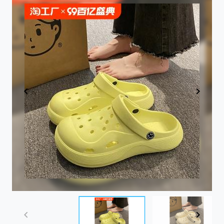
Item
1
of