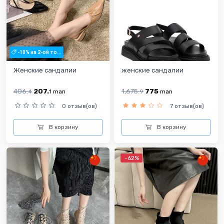
-10% на 2-ой то...
Женские сандалии
женские сандалии
406.
207.
1,675.
775
4
1
man
9
man
0 отзыв(ов)
7 отзыв(ов)
В корзину
В корзину
-62%