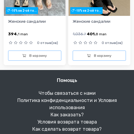
-10% на 2-ой то...
-10% на 2-ой то...
Женские сандалии
Женские сандалии
394.
1,036.
401.
1
man
7
8
man
0 отзыв(ов)
0 отзыв(ов)
В корзину
В корзину
Помощь
Чтобы связаться с нами
Политика конфиденциальности и Условия
использования
Как заказать?
Условия возврата товара
Как сделать возврат товара?