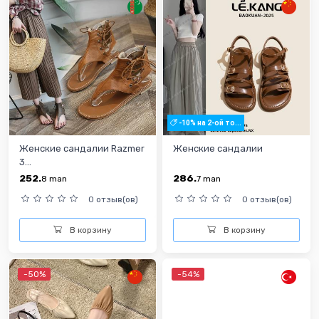
-10% на 2-ой то...
Женские сандалии Razmer
Женские сандалии
3...
252.
286.
8
man
7
man
0 отзыв(ов)
0 отзыв(ов)
В корзину
В корзину
-50%
-54%