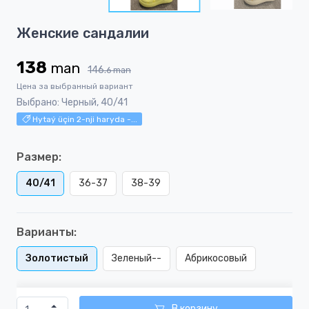
5
Item
Женские сандалии
1
of
138
man
5
146.
6
man
Цена за выбранный вариант
Выбрано: Черный, 40/41
Hytaý üçin 2-nji haryda -...
Размер:
40/41
36-37
38-39
Варианты:
Золотистый
Зеленый--
Абрикосовый
В корзину