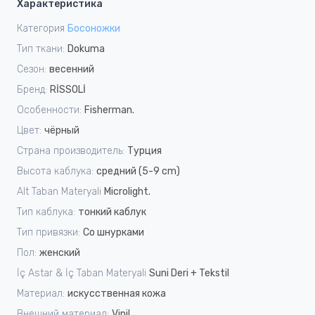
Характеристика
Категория
Босоножки
Тип ткани:
Dokuma
Сезон:
весенний
Бренд:
RİSSOLİ
Особенности:
Fisherman.
Цвет:
чёрный
Страна производитель:
Турция
Высота каблука:
средний (5-9 cm)
Alt Taban Materyali
Microlight.
Тип каблука:
тонкий каблук
Тип привязки:
Со шнурками
Пол:
женский
İç Astar & İç Taban Materyali
Suni Deri + Tekstil
Материал:
искусственная кожа
Внешний материал:
Vinil.