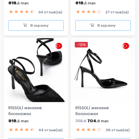
818.
818.
5
man
5
man
64 отзыв(ов)
27 отзыв(ов)
В корзину
В корзину
-12%
RİSSOLİ женские
RİSSOLİ женские
босоножки
босоножки
818.
795.
704.
5
man
8
8
man
44 отзыв(ов)
38 отзыв(ов)