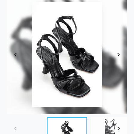
Item
1
of