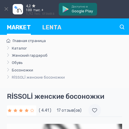
4,2
Доступно в
100 тыс.+
Google Play
1,92 тыс. отзыва
MARKET
LENTA
Главная страница
Каталог
Женский гардероб
Обувь
Босоножки
RİSSOLİ женские босоножки
RİSSOLİ женские босоножки
( 4.41 )
17 отзыв(ов)