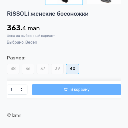
15
Item
RİSSOLİ женские босоножки
1
of
363.
4
man
15
Цена за выбранный вариант
Выбрано: Beden
Размер:
38
36
37
39
40
В корзину
İzmir