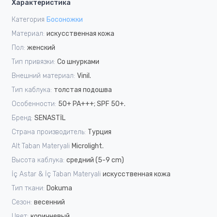
Характеристика
Категория
Босоножки
Материал:
искусственная кожа
Пол:
женский
Тип привязки:
Со шнурками
Внешний материал:
Vinil.
Тип каблука:
толстая подошва
Особенности:
50+ PA+++; SPF 50+.
Бренд:
SENASTİL
Страна производитель:
Турция
Alt Taban Materyali
Microlight.
Высота каблука:
средний (5-9 cm)
İç Astar & İç Taban Materyali
искусственная кожа
Тип ткани:
Dokuma
Сезон:
весенний
Цвет:
коричневый