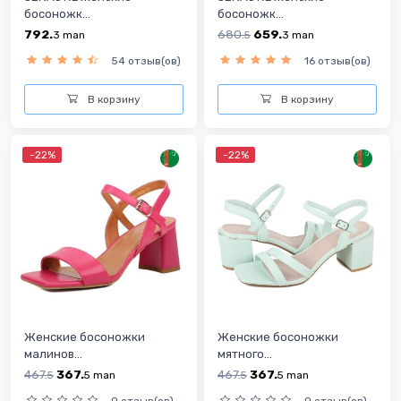
босоножк...
босоножк...
792.
680.
659.
3
man
5
3
man
54 отзыв(ов)
16 отзыв(ов)
В корзину
В корзину
-22%
-22%
Женские босоножки
Женские босоножки
малинов...
мятного...
467.
367.
467.
367.
5
5
man
5
5
man
0 отзыв(ов)
0 отзыв(ов)