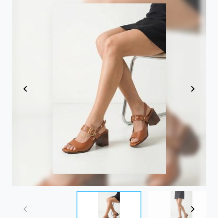
Item
1
of