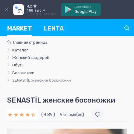
4,2
Доступно в
100 тыс.+
Google Play
1,92 тыс. отзыва
MARKET
LENTA
Главная страница
Каталог
Женский гардероб
Обувь
Босоножки
SENASTİL женские босоножки
SENASTİL женские босоножки
( 4.89 )
9 отзыв(ов)