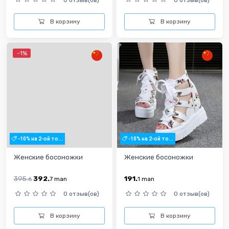
В корзину
В корзину
-1%
-10% на 2-ой то...
-10% на 2-ой то...
Женские босоножки
Женские босоножки
395.
392.
191.
6
7
man
1
man
0 отзыв(ов)
0 отзыв(ов)
В корзину
В корзину