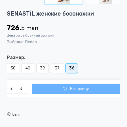
12
Item
SENASTİL женские босоножки
1
of
726.
5
man
12
Цена за выбранный вариант
Выбрано: Beden
Размер:
38
40
39
37
36
В корзину
İzmir