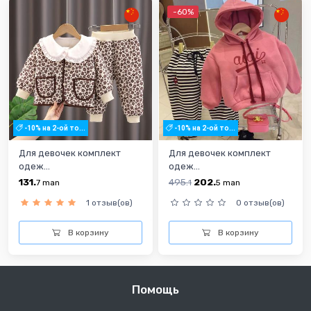
-60%
-10% на 2-ой то...
-10% на 2-ой то...
Для девочек комплект
Для девочек комплект
одеж...
одеж...
131.
495.
202.
7
man
1
5
man
1 отзыв(ов)
0 отзыв(ов)
В корзину
В корзину
Помощь