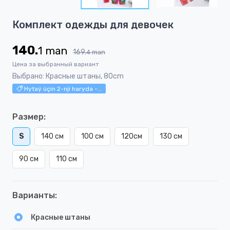
5
Item
Комплект одежды для девочек
1
of
140.
1
man
5
169.
4
man
Цена за выбранный вариант
Выбрано: Красные штаны, 80cm
Hytaý üçin 2-nji haryda -...
Размер:
S
140 см
100 см
120см
130 см
90 см
110 см
Варианты:
Красные штаны