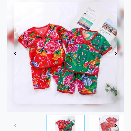
Item
1
of