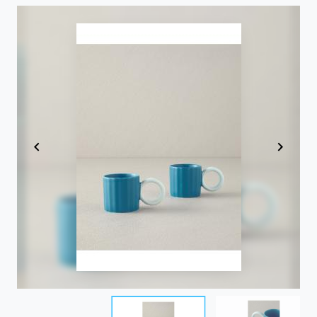
Item
1