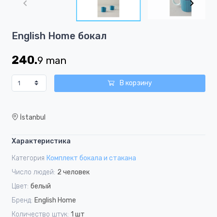
of
6
Item
English Home бокал
1
of
240.
9
man
6
В корзину
İstanbul
Характеристика
Категория
Комплект бокала и стакана
Число людей:
2 человек
Цвет:
белый
Бренд:
English Home
Количество штук:
1 шт