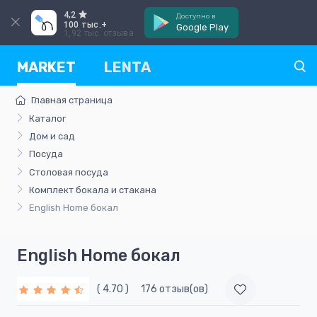
4,2
Доступно в
100 тыс.+
Google Play
1,92 тыс. отзыва
MARKET
LENTA
Главная страница
Каталог
Дом и сад
Посуда
Столовая посуда
Комплект бокала и стакана
English Home бокал
English Home бокал
( 4.70 )
176 отзыв(ов)