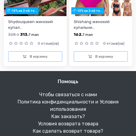
-10% на 2-ой то...
-10% на 2-ой то...
Shydouqueen женский
Shishang женский
купал...
купальни...
328.
313.
162.
3
7
man
7
man
0 отзыв(ов)
0 отзыв(ов)
В корзину
В корзину
Помощь
Чтобы связаться с нами
Политика конфиденциальности и Условия
использования
Как заказать?
Условия возврата товара
Как сделать возврат товара?