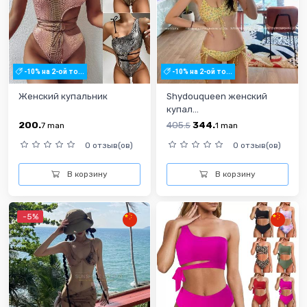
-10% на 2-ой то...
-10% на 2-ой то...
Женский купальник
Shydouqueen женский
купал...
200.
405.
344.
7
man
5
1
man
0 отзыв(ов)
0 отзыв(ов)
В корзину
В корзину
-5%