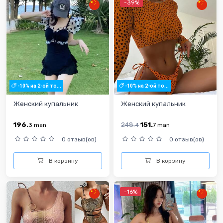
-39%
-10% на 2-ой то...
-10% на 2-ой то...
Женский купальник
Женский купальник
196.
248.
151.
3
man
4
7
man
0 отзыв(ов)
0 отзыв(ов)
В корзину
В корзину
-16%