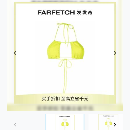
Item
1
of