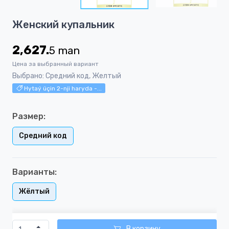
2
Item
Женский купальник
1
of
2,627.
5
man
2
Цена за выбранный вариант
Выбрано: Средний код, Желтый
Hytaý üçin 2-nji haryda -...
Размер:
Средний код
Варианты:
Жёлтый
В корзину