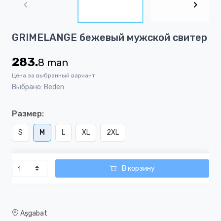
of
5
Item
GRIMELANGE бежевый мужской свитер
1
of
283.
8
man
5
Цена за выбранный вариант
Выбрано: Beden
Размер:
S
M
L
XL
2XL
В корзину
Aşgabat