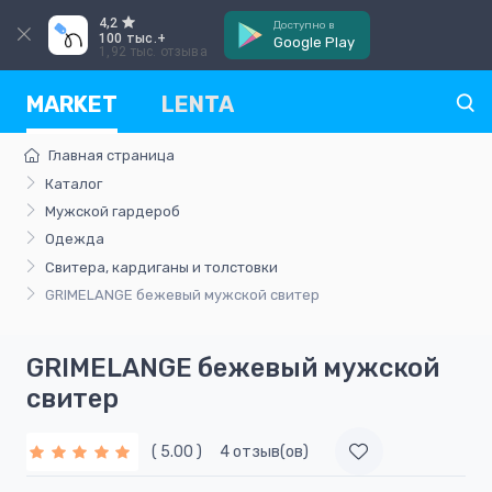
4,2
Доступно в
100 тыс.+
Google Play
1,92 тыс. отзыва
MARKET
LENTA
Главная страница
Каталог
Мужской гардероб
Одежда
Свитера, кардиганы и толстовки
GRIMELANGE бежевый мужской свитер
GRIMELANGE бежевый мужской
свитер
( 5.00 )
4 отзыв(ов)