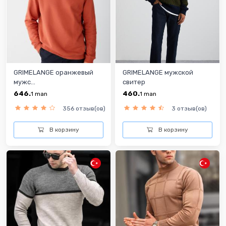
GRIMELANGE оранжевый
GRIMELANGE мужской
мужс...
свитер
646.
460.
1
man
1
man
356 отзыв(ов)
3 отзыв(ов)
В корзину
В корзину