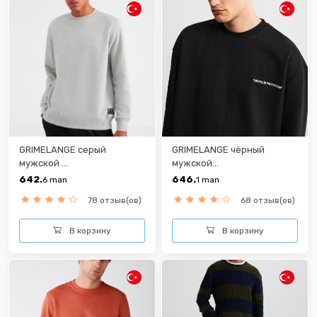
GRIMELANGE cерый
GRIMELANGE чёрный
мужской ...
мужской...
642.
646.
6
man
1
man
78 отзыв(ов)
68 отзыв(ов)
В корзину
В корзину