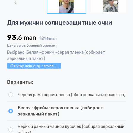
of
5
Item
Для мужчин солнцезащитные очки
1
of
93.
6
man
5
121.
1
man
Цена за выбранный вариант
Выбрано: Белая -фрейм -серая пленка (собирает
зеркальный пакет)
Hytaý üçin 2-nji haryda -...
Варианты:
Черная рама серая пленка (сбор зеркальных пакетов)
Белая -фрейм -серая пленка (собирает
зеркальный пакет)
Черный рамный чайной кусочек (собирая зеркальный
пакет)