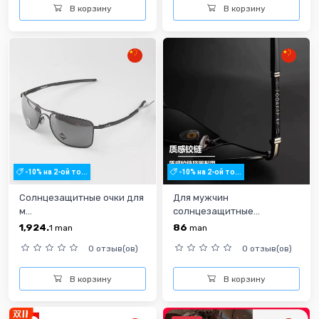
В корзину
В корзину
-10% на 2-ой то...
-10% на 2-ой то...
Солнцезащитные очки для
Для мужчин
м...
солнцезащитные...
1,924.
86
1
man
man
0 отзыв(ов)
0 отзыв(ов)
В корзину
В корзину