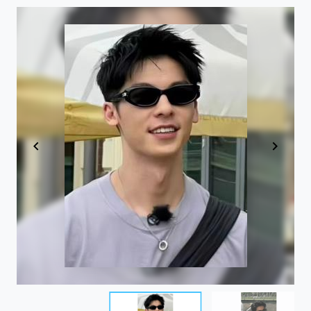
Item
1