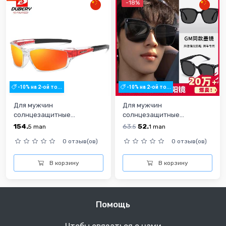
-18%
-10% на 2-ой то...
-10% на 2-ой то...
Для мужчин
Для мужчин
солнцезащитные...
солнцезащитные...
154.
63.
52.
5
man
5
1
man
0 отзыв(ов)
0 отзыв(ов)
В корзину
В корзину
Помощь