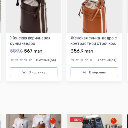
Женская коричневая
Женская сумка-ведро с
сумка-ведро
контрастной строчкой,
таба
589.
567
356.
8
man
9
man
0 отзыв(ов)
0 отзыв(ов)
В корзину
В корзину
-30%