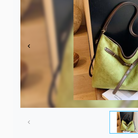
Item
1
of
3
Item