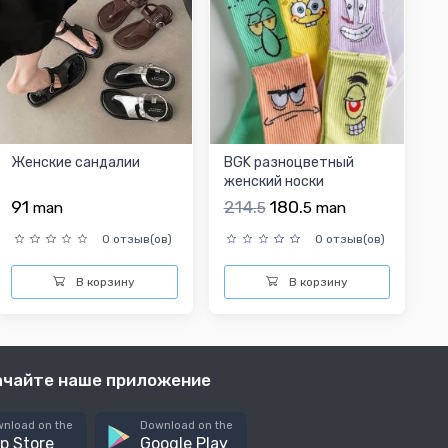
Женские сандалии
BGK разноцветный
женский носки
91
214.
180.
man
5
5
man
0 отзыв(ов)
0 отзыв(ов)
В корзину
В корзину
ачайте наше приложение
nload on the
Download on the
p Store
Google Play