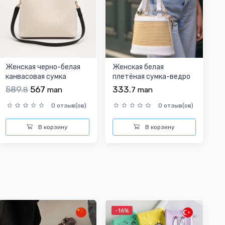
Женская черно-белая
Женская белая
канвасовая сумка
плетёная сумка-ведро
589.
567
333.
8
man
7
man
0 отзыв(ов)
0 отзыв(ов)
В корзину
В корзину
-16%