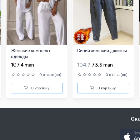
Женские комплект
Cиний женский джинсы
одежды
107.
104.
73.
4
man
7
5
man
0 отзыв(ов)
0 отзыв(ов)
В корзину
В корзину
Ск
Dow
Ap