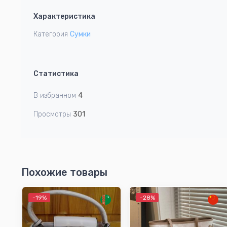
1
Характеристика
of
3
Категория
Сумки
Статистика
В избранном
4
Просмотры
301
Похожие товары
-19%
-28%