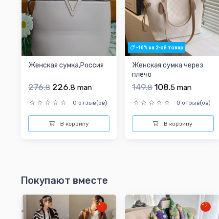
-10% на 2-ой товар
Женская сумка,Россия
Женская сумка через
плечо
276.
226.
149.
108.
8
8
man
8
5
man
0 отзыв(ов)
0 отзыв(ов)
В корзину
В корзину
Покупают вместе