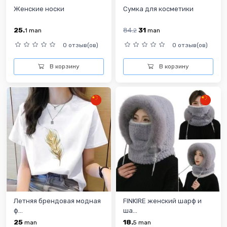
Женские носки
Сумка для косметики
25.
84.
31
1
man
2
man
0 отзыв(ов)
0 отзыв(ов)
В корзину
В корзину
Летняя брендовая модная
FINKIRE женский шарф и
ф...
ша...
25
18.
man
5
man