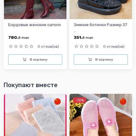
Бордовые женские сапоги
Зимние ботинки Размер 37
...
780.
351.
8
man
8
man
0 отзыв(ов)
0 отзыв(ов)
В корзину
В корзину
Покупают вместе
-72%