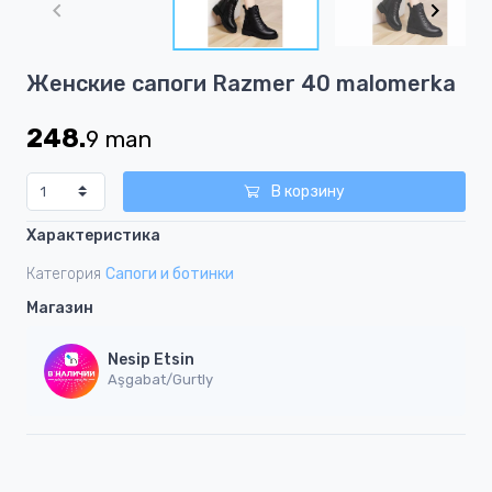
of
3
Item
Женские сапоги Razmer 40 malomerka
1
of
248.
9
man
3
В корзину
Характеристика
Категория
Сапоги и ботинки
Магазин
Nesip Etsin
Aşgabat/Gurtly