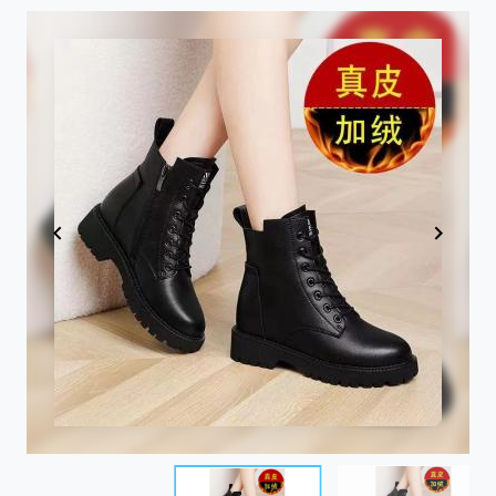
Item
1