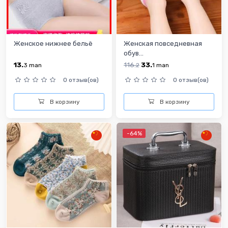
Женское нижнее бельё
Женская повседневная
обув...
13.
116.
33.
3
man
2
1
man
0 отзыв(ов)
0 отзыв(ов)
В корзину
В корзину
-64%