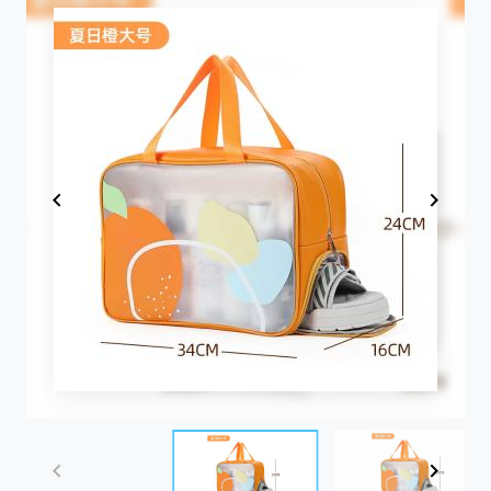
Item
1
of