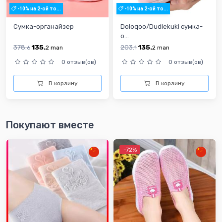
-10% на 2-ой то...
-10% на 2-ой то...
Сумка-органайзер
Doloqoo/Dudlekuki сумка-
о...
378.
135.
203.
135.
6
2
man
1
2
man
0 отзыв(ов)
0 отзыв(ов)
В корзину
В корзину
Покупают вместе
-72%