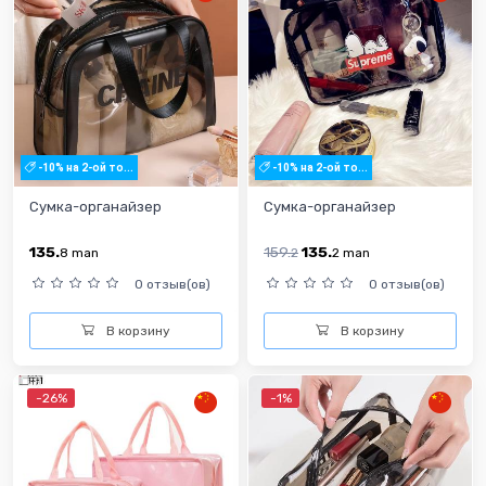
-10% на 2-ой то...
-10% на 2-ой то...
Сумка-органайзер
Сумка-органайзер
135.
159.
135.
8
man
2
2
man
0 отзыв(ов)
0 отзыв(ов)
В корзину
В корзину
-26%
-1%