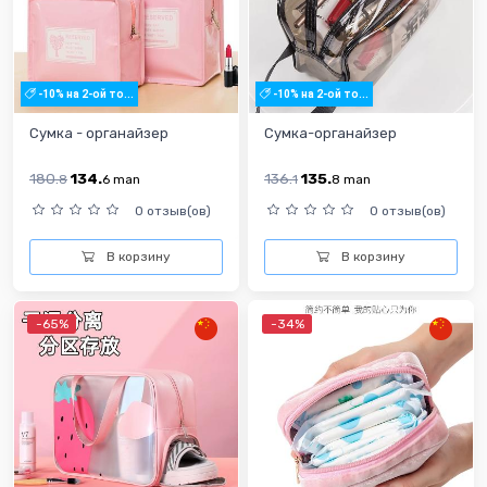
-10% на 2-ой то...
-10% на 2-ой то...
Сумка - органайзер
Сумка-органайзер
180.
134.
136.
135.
8
6
man
1
8
man
0 отзыв(ов)
0 отзыв(ов)
В корзину
В корзину
-65%
-34%