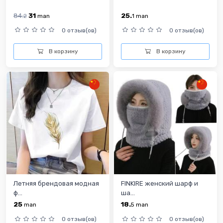
84.
31
25.
2
man
1
man
0 отзыв(ов)
0 отзыв(ов)
В корзину
В корзину
Летняя брендовая модная
FINKIRE женский шарф и
ф...
ша...
25
18.
man
5
man
0 отзыв(ов)
0 отзыв(ов)