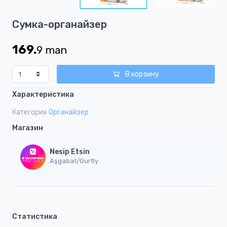
3
Item
Сумка-органайзер
1
of
169.
9
man
3
В корзину
Характеристика
Категория
Органайзер
Магазин
Nesip Etsin
Aşgabat/Gurtly
Статистика